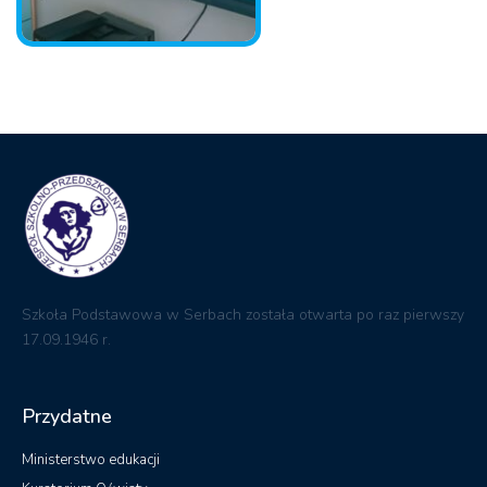
Szkoła Podstawowa w Serbach została otwarta po raz pierwszy
17.09.1946 r.
Przydatne
Ministerstwo edukacji