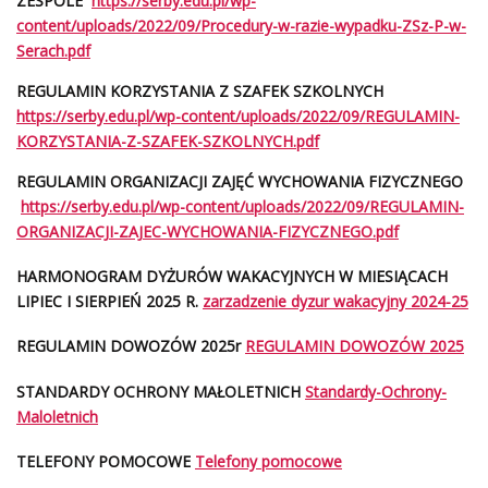
ZESPOLE
https://serby.edu.pl/wp-
content/uploads/2022/09/Procedury-w-razie-wypadku-ZSz-P-w-
Serach.pdf
REGULAMIN KORZYSTANIA Z SZAFEK SZKOLNYCH
https://serby.edu.pl/wp-content/uploads/2022/09/REGULAMIN-
KORZYSTANIA-Z-SZAFEK-SZKOLNYCH.pdf
REGULAMIN ORGANIZACJI ZAJĘĆ WYCHOWANIA FIZYCZNEGO
https://serby.edu.pl/wp-content/uploads/2022/09/REGULAMIN-
ORGANIZACJI-ZAJEC-WYCHOWANIA-FIZYCZNEGO.pdf
HARMONOGRAM DYŻURÓW WAKACYJNYCH W MIESIĄCACH
LIPIEC I SIERPIEŃ 2025 R.
zarzadzenie dyzur wakacyjny 2024-25
REGULAMIN DOWOZÓW 2025r
REGULAMIN DOWOZÓW 2025
STANDARDY OCHRONY MAŁOLETNICH
Standardy-Ochrony-
Maloletnich
TELEFONY POMOCOWE
Telefony pomocowe