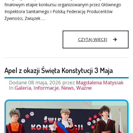
finałowym etapie konkursu organizowanym przez Głównego
Inspektora Sanitarnego i Polską Federację Producentów
Żywności, Związek …
OGÓLNOPOL
CZYTAJ WIĘCEJ
KONKURS
“TRZYMAJ
FORMĘ”
Apel z okazji Święta Konstytucji 3 Maja
Dodane
08 maja, 2026
przez
Magdalena Matysiak
In
Galeria
,
Informacje
,
News
,
Ważne