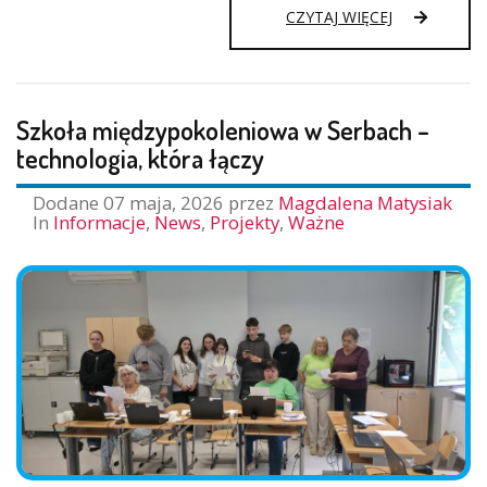
APEL
CZYTAJ WIĘCEJ
Z
OKAZJI
ŚWIĘTA
KONSTYTUCJ
Szkoła międzypokoleniowa w Serbach –
3
MAJA
technologia, która łączy
Dodane
07 maja, 2026
przez
Magdalena Matysiak
In
Informacje
,
News
,
Projekty
,
Ważne