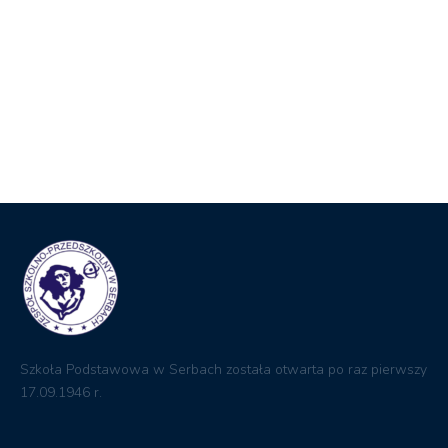
Szkoła Podstawowa w Serbach została otwarta po raz pierwszy
17.09.1946 r.
Przydatne
Ministerstwo edukacji
Kuratorium Oświaty
Biuletyn informacji Publicznej
Dziennik elektroniczny
RODO
Kontakt
ul. Ogrodowa 18 67-210 Głogów
zsp@serby.edu.pl