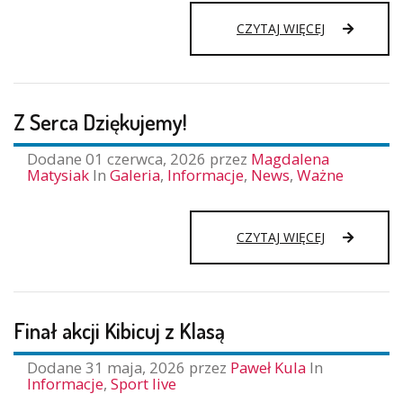
ZAKUP
CZYTAJ WIĘCEJ
NOWEGO
MONITORA
DLA
PRZEDSZKO
Z Serca Dziękujemy!
DOFINANSO
ZE
ŚRODKÓW
Dodane
01 czerwca, 2026
przez
Magdalena
EU
Matysiak
In
Galeria
,
Informacje
,
News
,
Ważne
Z
CZYTAJ WIĘCEJ
SERCA
DZIĘKUJEMY!
Finał akcji Kibicuj z Klasą
Dodane
31 maja, 2026
przez
Paweł Kula
In
Informacje
,
Sport live