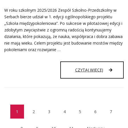
W roku szkolnym 2025/2026 Zespół Szkolno-Przedszkolny w
Serbach bierze udział w 1. edycji ogólnopolskiego projektu
„Szkoła międzypokoleniowa”. Po sukcesie w pilotażowej edycji i
zdobytym zwycięstwie z ogromną radością kontynuujemy
działania, które pokazują, że nauka, współpraca i dobra zabawa
nie mają wieku. Celem projektu jest budowanie mostów między
pokoleniami oraz rozwijanie …
SZKOŁA
CZYTAJ WIĘCEJ
MIĘDZYPOK
W
SERBACH
–
TECHNOLOGI
KTÓRA
ŁĄCZY
1
2
3
4
5
6
7
(current)