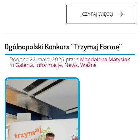
FINAŁ
CZYTAJ WIĘCEJ
AKCJI
KIBICUJ
Z
KLASĄ
Ogólnopolski Konkurs “Trzymaj Formę”
Dodane
22 maja, 2026
przez
Magdalena Matysiak
In
Galeria
,
Informacje
,
News
,
Ważne