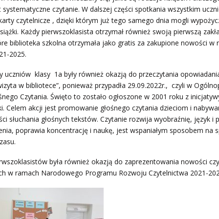
 systematyczne czytanie. W dalszej części spotkania wszystkim ucz
arty czytelnicze , dzięki którym już tego samego dnia mogli wypoży
siążki. Każdy pierwszoklasista otrzymał również swoją pierwszą zakł
tóre biblioteka szkolna otrzymała jako gratis za zakupione nowości w
21-2025.
y uczniów klasy 1a były również okazją do przeczytania opowiadani
izyta w bibliotece”, ponieważ przypadła 29.09.2022r., czyli w Ogólno
nego Czytania. Święto to zostało ogłoszone w 2001 roku z inicjatywy
ki. Celem akcji jest promowanie głośnego czytania dzieciom i nabywa
ci słuchania głośnych tekstów. Czytanie rozwija wyobraźnię, język i 
enia, poprawia koncentrację i naukę, jest wspaniałym sposobem na 
zasu.
rwszoklasistów była również okazją do zaprezentowania nowości czy
ch w ramach Narodowego Programu Rozwoju Czytelnictwa 2021-202