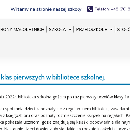
Witamy na stronie naszej szkoły
Telefon: +48 (76) 
RONY MAŁOLETNICH
SZKOŁA
PRZEDSZKOLE
STOŁ
klas pierwszych w bibliotece szkolnej.
u 2022r. biblioteka szkolna gościła po raz pierwszy uczniów klasy 1a 
u spotkania dzieci zapoznały się z regulaminem biblioteki, zasadami
a z księgozbioru oraz poznały rozmieszczenie książek na regałach. Pa
rka pokazała uczniom, gdzie znajdują się książki odpowiednie dla na
w. Następnie dzieci dowiedziały się, jakie są rodzaje książek i dlaczeg