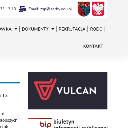
833 13 13
Email: zsp@serby.edu.pl
ÓWKA
DOKUMENTY
REKRUTACJA
RODO
KONTAKT
i 1b.
ni
jmłodszych
o tak