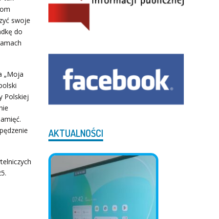
niom
czyć swoje
adkę do
 ramach
a „Moja
polski
 Polskiej
nie
pamięć.
spędzenie
AKTUALNOŚCI
telniczych
5.