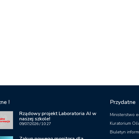
ne !
Przydatne
Rządowy projekt Laboratoria AI w
Ministerstwo e
naszej szkole!
Kuratorium Oś
09/07/2026
10:27
Biuletyn inform
Zakup nowego monitora dla