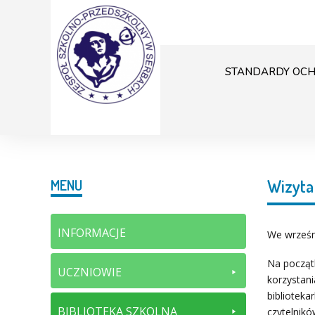
STANDARDY OCH
Wizyta 
MENU
INFORMACJE
We wrześni
Na początk
UCZNIOWIE
korzystani
biblioteka
BIBLIOTEKA SZKOLNA
czytelnikó