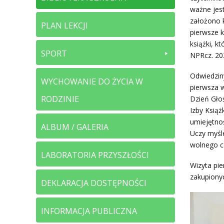
ważne jest
założono k
PLAN LEKCJI
pierwsze k
książki, k
SPORT
NPRcz. 20
Odwiedzin
WYCHOWANIE DO ŻYCIA W
pierwsza w
RODZINIE
Dzień Głoś
Izby Książ
umiejętnoś
ALBUM / GALERIA
Uczy myśl
wolnego c
LABORATORIA PRZYSZŁOŚCI
Wizyta pie
zakupiony
DEKLARACJA DOSTĘPNOŚCI
INFORMACJA PUBLICZNA