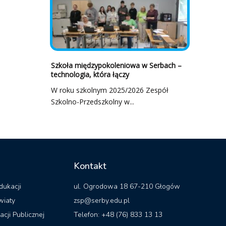
Szkoła międzypokoleniowa w Serbach –
technologia, która łączy
W roku szkolnym 2025/2026 Zespół
Szkolno-Przedszkolny w...
Kontakt
dukacji
ul. Ogrodowa 18 67-210 Głogów
wiaty
zsp@serby.edu.pl
acji Publicznej
Telefon: +48 (76) 833 13 13