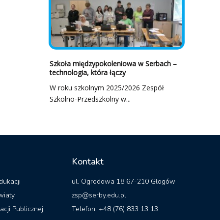
Szkoła międzypokoleniowa w Serbach –
technologia, która łączy
W roku szkolnym 2025/2026 Zespół
Szkolno-Przedszkolny w...
Kontakt
dukacji
ul. Ogrodowa 18 67-210 Głogów
wiaty
zsp@serby.edu.pl
acji Publicznej
Telefon: +48 (76) 833 13 13