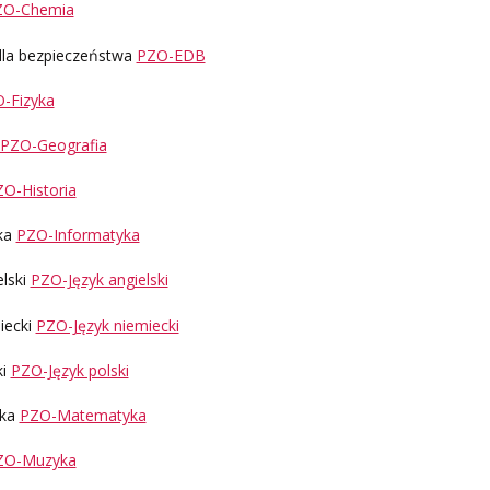
ZO-Chemia
dla bezpieczeństwa
PZO-EDB
-Fizyka
PZO-Geografia
O-Historia
ka
PZO-Informatyka
elski
PZO-Język angielski
iecki
PZO-Język niemiecki
ki
PZO-Język polski
yka
PZO-Matematyka
ZO-Muzyka