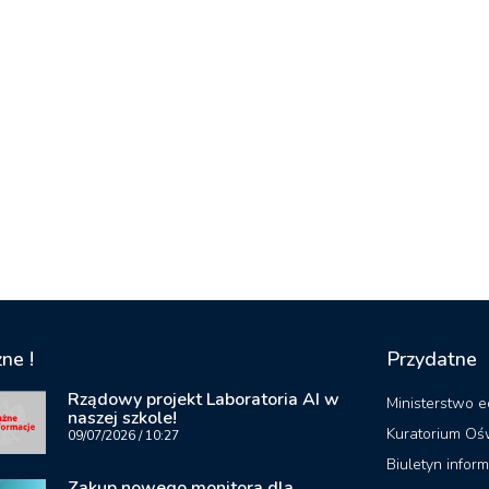
ne !
Przydatne
Rządowy projekt Laboratoria AI w
Ministerstwo e
naszej szkole!
Kuratorium Oś
09/07/2026
10:27
Biuletyn inform
Zakup nowego monitora dla