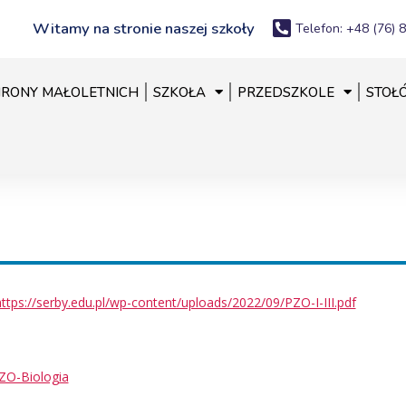
Witamy na stronie naszej szkoły
Telefon: +48 (76) 
RONY MAŁOLETNICH
SZKOŁA
PRZEDSZKOLE
STOŁ
https://serby.edu.pl/wp-content/uploads/2022/09/PZO-I-III.pdf
ZO-Biologia