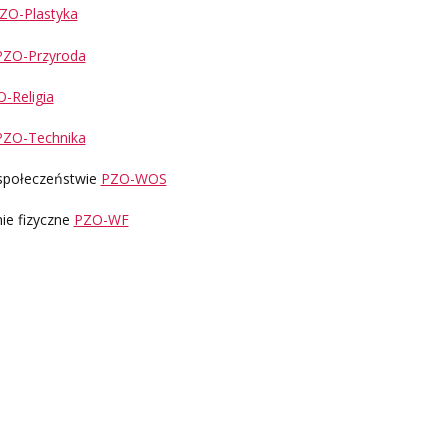
ZO-Plastyka
PZO-Przyroda
-Religia
PZO-Technika
społeczeństwie
PZO-WOS
e fizyczne
PZO-WF