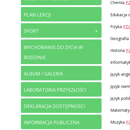
Chemia
P
PLAN LEKCJI
Edukacja 
Fizyka
PZO
SPORT
Geografia
WYCHOWANIE DO ŻYCIA W
Historia
PZ
RODZINIE
Informaty
ALBUM / GALERIA
Język angi
Język niem
LABORATORIA PRZYSZŁOŚCI
Język pols
DEKLARACJA DOSTĘPNOŚCI
Matemat
INFORMACJA PUBLICZNA
Muzyka
P