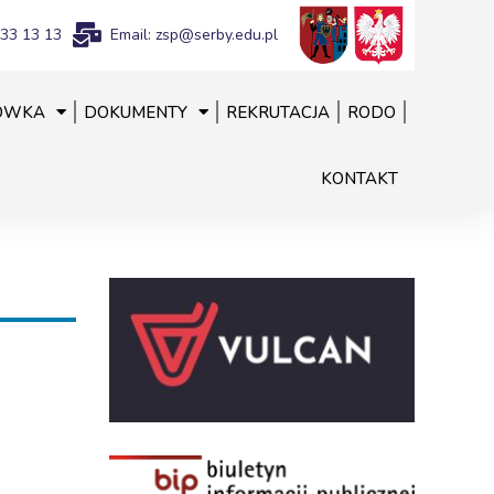
833 13 13
Email: zsp@serby.edu.pl
ÓWKA
DOKUMENTY
REKRUTACJA
RODO
KONTAKT