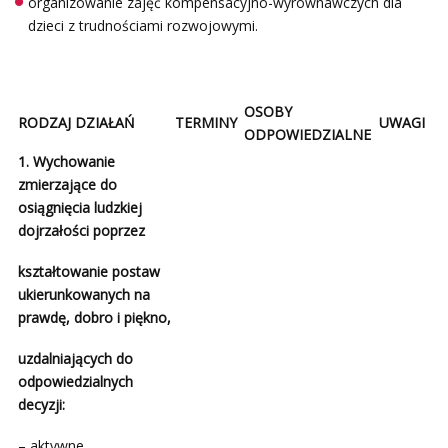
organizowanie zajęć kompensacyjno-wyrównawczych dla
dzieci z trudnościami rozwojowymi.
OSOBY
RODZAJ DZIAŁAŃ
TERMINY
UWAGI
ODPOWIEDZIALNE
1. Wychowanie
zmierzające do
osiągnięcia ludzkiej
dojrzałości poprzez
kształtowanie postaw
ukierunkowanych na
prawdę, dobro i piękno,
uzdalniających do
odpowiedzialnych
decyzji:
– aktywne