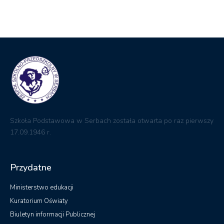
Szkoła Podstawowa w Serbach została otwarta po raz pierwszy
17.09.1946 r.
Przydatne
Ministerstwo edukacji
Kuratorium Oświaty
Biuletyn informacji Publicznej