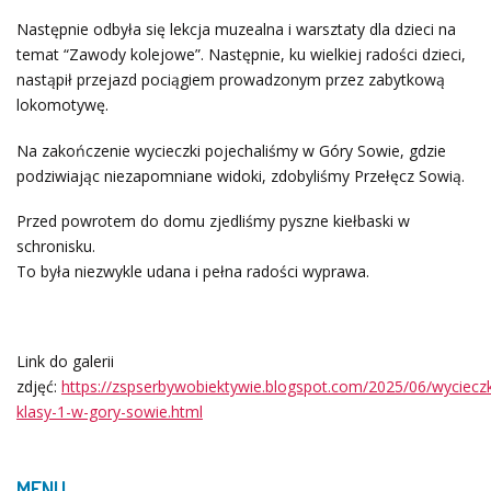
Następnie odbyła się lekcja muzealna i warsztaty dla dzieci na
temat “Zawody kolejowe”. Następnie, ku wielkiej radości dzieci,
nastąpił przejazd pociągiem prowadzonym przez zabytkową
lokomotywę.
Na zakończenie wycieczki pojechaliśmy w Góry Sowie, gdzie
podziwiając niezapomniane widoki, zdobyliśmy Przełęcz Sowią.
Przed powrotem do domu zjedliśmy pyszne kiełbaski w
schronisku.
To była niezwykle udana i pełna radości wyprawa.
Link do galerii
zdjęć:
https://zspserbywobiektywie.blogspot.com/2025/06/wyciecz
klasy-1-w-gory-sowie.html
MENU