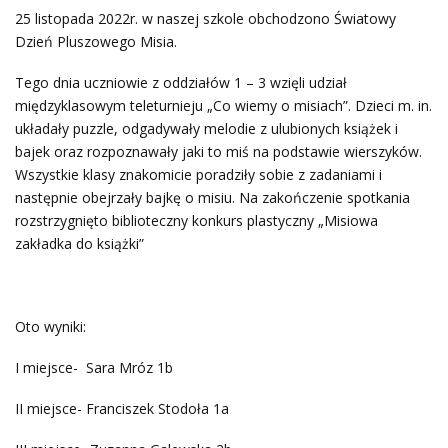
25 listopada 2022r. w naszej szkole obchodzono Światowy
Dzień Pluszowego Misia.
Tego dnia uczniowie z oddziałów 1 – 3 wzięli udział
międzyklasowym teleturnieju „Co wiemy o misiach”. Dzieci m. in.
układały puzzle, odgadywały melodie z ulubionych książek i
bajek oraz rozpoznawały jaki to miś na podstawie wierszyków.
Wszystkie klasy znakomicie poradziły sobie z zadaniami i
następnie obejrzały bajkę o misiu. Na zakończenie spotkania
rozstrzygnięto biblioteczny konkurs plastyczny „Misiowa
zakładka do książki”
Oto wyniki:
I miejsce- Sara Mróz 1b
II miejsce- Franciszek Stodoła 1a