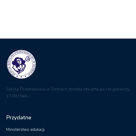
Szkoła Podstawowa w Serbach została otwarta po raz pierwszy
17.09.1946 r.
Przydatne
Ministerstwo edukacji
Kuratorium Oświaty
Biuletyn informacji Publicznej
Dziennik elektroniczny
RODO
Kontakt
ul. Ogrodowa 18 67-210 Głogów
zsp@serby.edu.pl
Telefon: +48 (76) 833 13 13
Fax: +48 (76) 833 13 13
Pedagog: +48 571 247 989