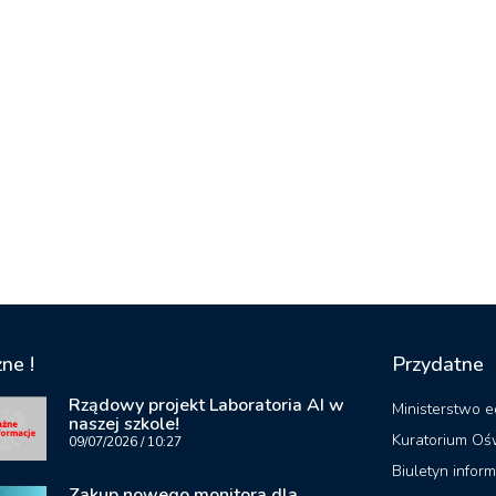
ne !
Przydatne
Rządowy projekt Laboratoria AI w
Ministerstwo e
naszej szkole!
Kuratorium Oś
09/07/2026
10:27
Biuletyn inform
Zakup nowego monitora dla