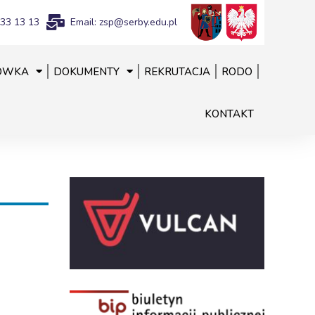
833 13 13
Email: zsp@serby.edu.pl
ÓWKA
DOKUMENTY
REKRUTACJA
RODO
KONTAKT