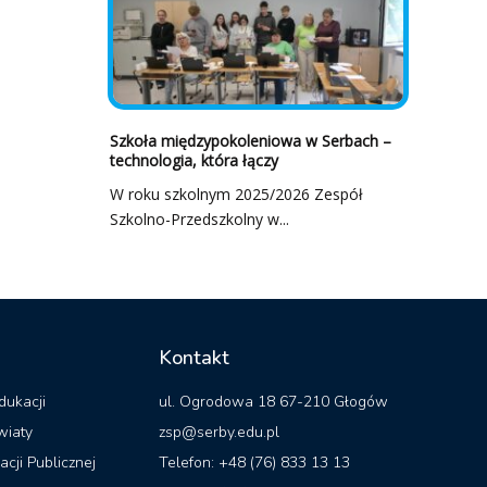
Szkoła międzypokoleniowa w Serbach –
technologia, która łączy
W roku szkolnym 2025/2026 Zespół
Szkolno-Przedszkolny w...
Kontakt
dukacji
ul. Ogrodowa 18 67-210 Głogów
wiaty
zsp@serby.edu.pl
acji Publicznej
Telefon: +48 (76) 833 13 13