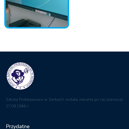
Szkoła Podstawowa w Serbach została otwarta po raz pierwszy
17.09.1946 r.
Przydatne