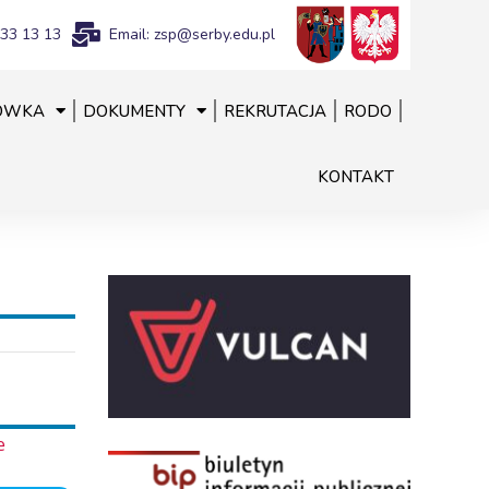
833 13 13
Email: zsp@serby.edu.pl
ÓWKA
DOKUMENTY
REKRUTACJA
RODO
KONTAKT
e