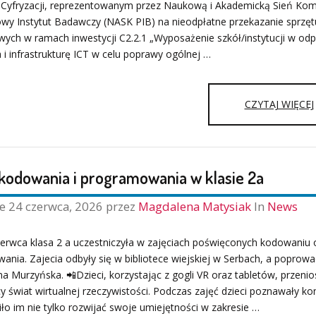
 Cyfryzacji, reprezentowanym przez Naukową i Akademicką Sień Ko
wy Instytut Badawczy (NASK PIB) na nieodpłatne przekazanie sprzętu
ych w ramach inwestycji C2.2.1 „Wyposażenie szkół/instytucji w od
 i infrastrukturę ICT w celu poprawy ogólnej …
CZYTAJ WIĘCEJ
kodowania i programowania w klasie 2a
ne
24 czerwca, 2026
przez
Magdalena Matysiak
In
News
zerwca klasa 2 a uczestniczyła w zajęciach poświęconych kodowaniu 
nia. Zajecia odbyły się w bibliotece wiejskiej w Serbach, a poprowad
na Murzyńska. 📲Dzieci, korzystając z gogli VR oraz tabletów, przenio
y świat wirtualnej rzeczywistości. Podczas zajęć dzieci poznawały ko
ło im nie tylko rozwijać swoje umiejętności w zakresie …