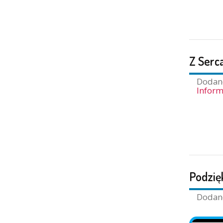
Z Serc
Doda
Inform
Podzię
Doda