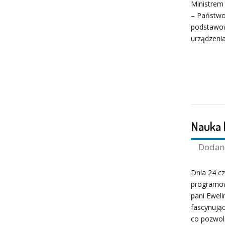
Ministrem
– Państwo
podstawow
urządzenia
Nauka 
Doda
Dnia 24 c
programowa
pani Eweli
fascynując
co pozwoli