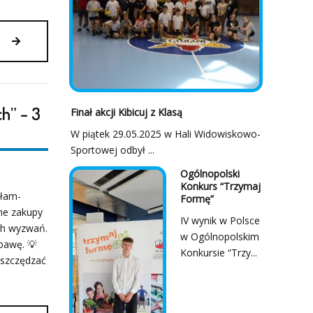
NAUKA
KODOWANIA
PROGRAMOWANIA
W
h” – 3
KLASIE
Finał akcji Kibicuj z Klasą
2A
W piątek 29.05.2025 w Hali Widowiskowo-
Sportowej odbył ...
Ogólnopolski
Konkurs “Trzymaj
ałam-
Formę”
ne zakupy
IV wynik w Polsce
ch wyzwań.
w Ogólnopolskim
abawę. 💡
Konkursie “Trzy...
oszczędzać