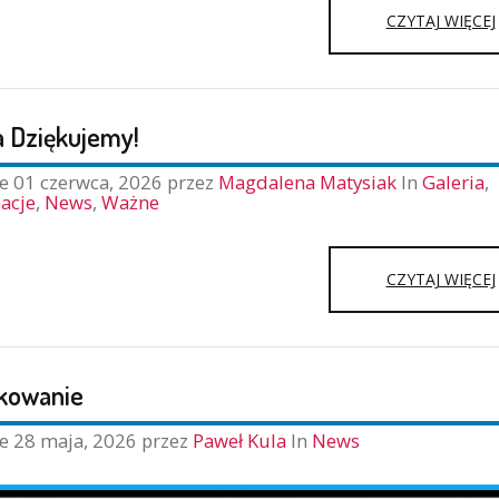
CZYTAJ WIĘCEJ
a Dziękujemy!
ne
01 czerwca, 2026
przez
Magdalena Matysiak
In
Galeria
,
acje
,
News
,
Ważne
CZYTAJ WIĘCEJ
kowanie
ne
28 maja, 2026
przez
Paweł Kula
In
News