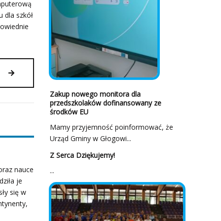
mputerową
 dla szkół
powiednie
RZĄDOWY
PROJEKT
LABORATORIA
Zakup nowego monitora dla
AI
przedszkolaków dofinansowany ze
W
środków EU
NASZEJ
Mamy przyjemność poinformować, że
SZKOLE!
Urząd Gminy w Głogowi...
Z Serca Dziękujemy!
oraz nauce
...
ziła je
sły się w
ntynenty,