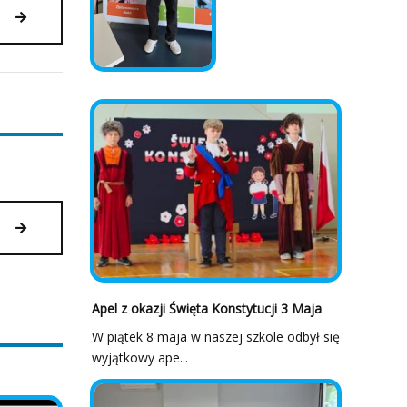
“MYŚLĘ
–
DECYDUJĘ
–
DZIAŁAM
–
FINANSE
DLA
NAJMŁODSZYCH”
–
3
LETNI
Z
PROJEKT
SERCA
EDUKACYJNY
DZIĘKUJEMY!
Apel z okazji Święta Konstytucji 3 Maja
W piątek 8 maja w naszej szkole odbył się
wyjątkowy ape...