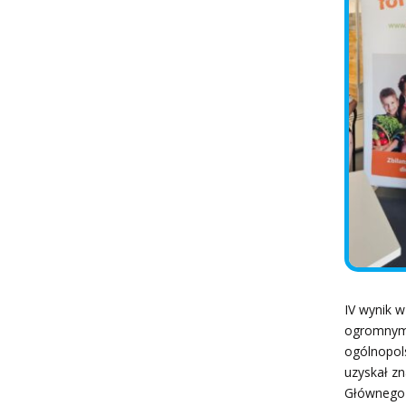
IV wynik 
ogromnym s
ogólnopols
uzyskał z
Głównego 