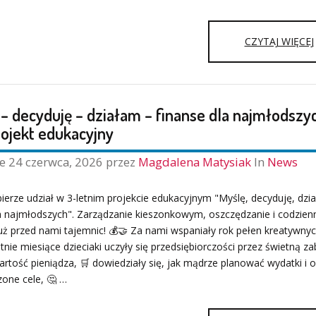
CZYTAJ WIĘCEJ
I
– decyduję – działam – finanse dla najmłodszyc
rojekt edukacyjny
ne
24 czerwca, 2026
przez
Magdalena Matysiak
In
News
bierze udział w 3-letnim projekcie edukacyjnym "Myślę, decyduję, dzi
la najmłodszych". Zarządzanie kieszonkowym, oszczędzanie i codzien
uż przed nami tajemnic! 💰🤝 Za nami wspaniały rok pełen kreatywny
tnie miesiące dzieciaki uczyły się przedsiębiorczości przez świetną z
rtość pieniądza, 🛒 dowiedziały się, jak mądrze planować wydatki i 
one cele, 🤔 …