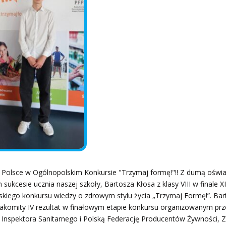
w Polsce w Ogólnopolskim Konkursie "Trzymaj formę!"‼️ Z dumą ośw
ukcesie ucznia naszej szkoły, Bartosza Kłosa z klasy VIII w finale XI
kiego konkursu wiedzy o zdrowym stylu życia „Trzymaj Formę!”. Bar
nakomity IV rezultat w finałowym etapie konkursu organizowanym prz
Inspektora Sanitarnego i Polską Federację Producentów Żywności, 