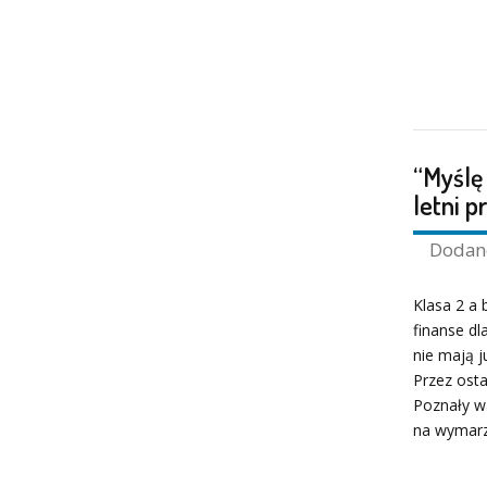
“Myślę 
letni p
Doda
Klasa 2 a 
finanse d
nie mają j
Przez osta
Poznały wa
na wymarz