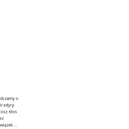
iadczamy o
V edycji
tosz Kłos
ez
Związek …