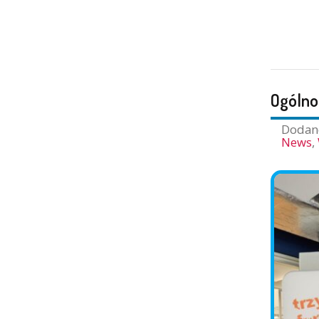
Ogólno
Doda
News
,