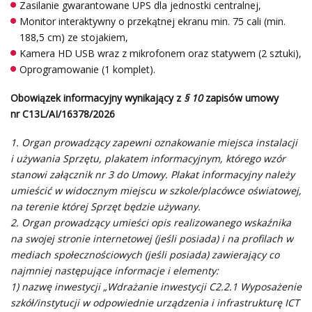
Zasilanie gwarantowane UPS dla jednostki centralnej,
Monitor interaktywny o przekątnej ekranu min. 75 cali (min.
188,5 cm) ze stojakiem,
Kamera HD USB wraz z mikrofonem oraz statywem (2 sztuki),
Oprogramowanie (1 komplet).
Obowiązek informacyjny wynikający z
§ 10
zapisów umowy
nr C13L/AI/16378/2026
1. Organ prowadzący zapewni oznakowanie miejsca instalacji
i używania Sprzętu, plakatem informacyjnym, którego wzór
stanowi załącznik nr 3 do Umowy. Plakat informacyjny należy
umieścić w widocznym miejscu w szkole/placówce oświatowej,
na terenie której Sprzęt będzie używany.
2. Organ prowadzący umieści opis realizowanego wskaźnika
na swojej stronie internetowej (jeśli posiada) i na profilach w
mediach społecznościowych (jeśli posiada) zawierający co
najmniej następujące informacje i elementy:
1) nazwę inwestycji „Wdrażanie inwestycji C2.2.1
Wyposażenie
szkół/instytucji w odpowiednie urządzenia i infrastrukturę ICT