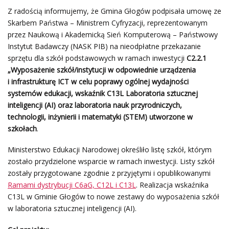
Z radością informujemy, że Gmina Głogów podpisała umowę ze
Skarbem Państwa – Ministrem Cyfryzacji, reprezentowanym
przez Naukową i Akademicką Sień Komputerową – Państwowy
Instytut Badawczy (NASK PIB) na nieodpłatne przekazanie
sprzętu dla szkół podstawowych w ramach inwestycji
C2.2.1
„Wyposażenie szkół/instytucji w odpowiednie urządzenia
i infrastrukturę ICT w celu poprawy ogólnej wydajności
systemów edukacji,
wskaźnik C13L Laboratoria sztucznej
inteligencji (AI) oraz laboratoria nauk przyrodniczych,
technologii, inżynierii i matematyki (STEM) utworzone w
szkołach
.
Ministerstwo Edukacji Narodowej określiło listę szkół, którym
zostało przydzielone wsparcie w ramach inwestycji. Listy szkół
zostały przygotowane zgodnie z przyjętymi i opublikowanymi
Ramami dystrybucji C6aG, C12L i C13L
. Realizacja wskaźnika
C13L w Gminie Głogów to nowe zestawy do wyposażenia szkół
w laboratoria sztucznej inteligencji (AI).