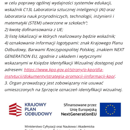
w celu poprawy ogólnej wydajności systemów edukacji,
wskaźnik C13L Laboratoria sztucznej inteligencji (AI) oraz
laboratoria nauk przyrodniczych, technologii, inżynierii i
matematyki (STEM)
utworzone w szkołach
“;
2) kwotę dofinansowania z UE;
3) listę lokalizacji w których realizowany będzie wskaźnik;
4) oznakowanie informacji logotypami: znak Krajowego Planu
Odbudowy, Barwami Rzeczypospolitej Polskiej, znakiem NEXT
GENERATION EU, zgodnie z układem i wytycznymi
wskazanymi w Księdze Identyfikacji Wizualnej dostępnej pod
adresem:
https://www.kpo.gov.pl/strony/o-kpo/dla-
instytucji/dokumenty/strategia-promocji-iinformacji-kpo/
.
3. Organ prowadzący jest zobowiązany nie usuwać
umieszczonych na Sprzęcie oznaczeń identyfikacji wizualnej.