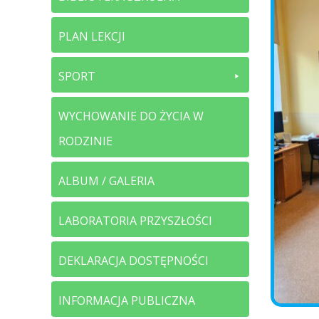
PLAN LEKCJI
SPORT
WYCHOWANIE DO ŻYCIA W
RODZINIE
ALBUM / GALERIA
LABORATORIA PRZYSZŁOŚCI
DEKLARACJA DOSTĘPNOŚCI
INFORMACJA PUBLICZNA