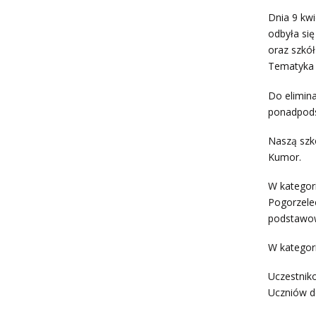
Dnia 9 kwi
odbyła się
oraz szkó
Tematyka p
Do elimina
ponadpod
Naszą szko
Kumor.
W kategori
Pogorzele
podstawo
W kategori
Uczestnik
Uczniów do