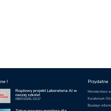
ne !
Przydatne
Rządowy projekt Laboratoria AI w
Ministerstwo e
naszej szkole!
Kuratorium Oś
09/07/2026
10:27
Biuletyn inform
Zakup nowego monitora dla