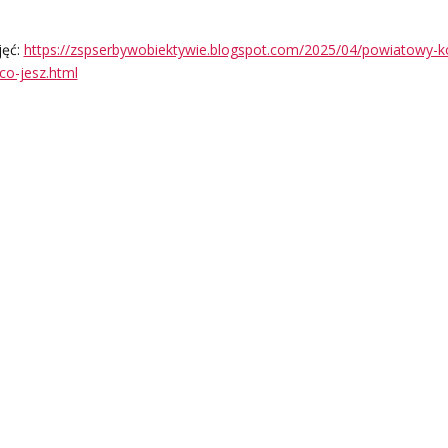
jęć:
https://zspserbywobiektywie.blogspot.com/2025/04/powiatowy-k
co-jesz.html