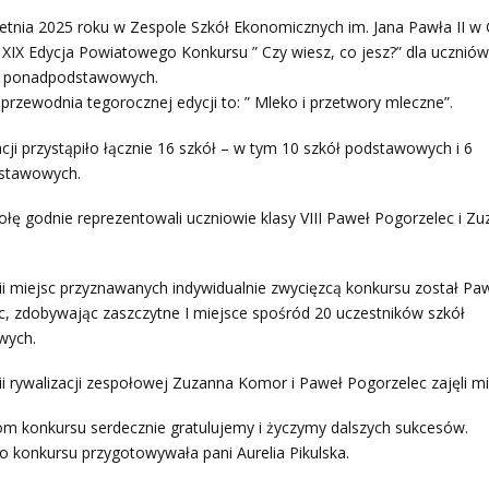
etnia 2025 roku w Zespole Szkół Ekonomicznych im. Jana Pawła II w
 XIX Edycja Powiatowego Konkursu ” Czy wiesz, co jesz?” dla uczniów 
ł ponadpodstawowych.
rzewodnia tegorocznej edycji to: ” Mleko i przetwory mleczne”.
cji przystąpiło łącznie 16 szkół – w tym 10 szkół podstawowych i 6
stawowych.
łę godnie reprezentowali uczniowie klasy VIII Paweł Pogorzelec i Z
i miejsc przyznawanych indywidualnie zwycięzcą konkursu został Pa
c, zdobywając zaszczytne I miejsce spośród 20 uczestników szkół
wych.
i rywalizacji zespołowej Zuzanna Komor i Paweł Pogorzelec zajęli mie
om konkursu serdecznie gratulujemy i życzymy dalszych sukcesów.
 konkursu przygotowywała pani Aurelia Pikulska.