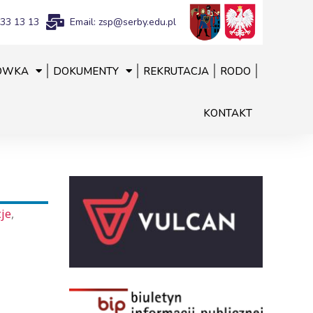
833 13 13
Email: zsp@serby.edu.pl
ÓWKA
DOKUMENTY
REKRUTACJA
RODO
KONTAKT
je
,