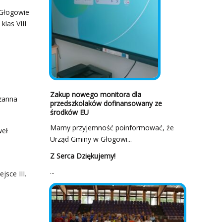
 Głogowie
klas VIII
Zakup nowego monitora dla
uzanna
przedszkolaków dofinansowany ze
środków EU
Mamy przyjemność poinformować, że
weł
Urząd Gminy w Głogowi...
Z Serca Dziękujemy!
...
jsce III.