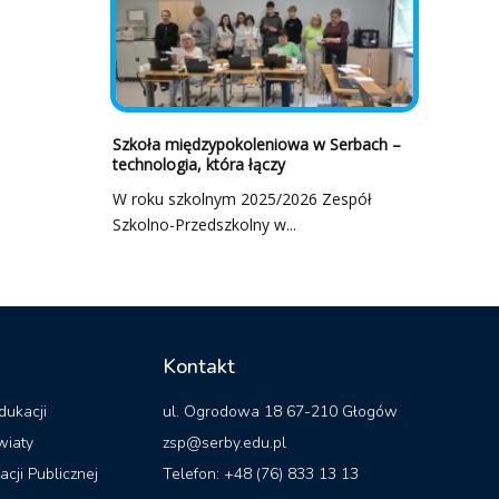
Szkoła międzypokoleniowa w Serbach –
technologia, która łączy
W roku szkolnym 2025/2026 Zespół
Szkolno-Przedszkolny w...
Kontakt
dukacji
ul. Ogrodowa 18 67-210 Głogów
wiaty
zsp@serby.edu.pl
acji Publicznej
Telefon: +48 (76) 833 13 13