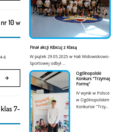
PIŁKI
KOSZYKOWEJ
DZIEWCZĄT
 nr 10 w
O
PUCHAR
PREZYDENTA
STAROSTY
Finał akcji Kibicuj z Klasą
W
GŁOGOWIE
W piątek 29.05.2025 w Hali Widowiskowo-
. 4-6
14.04.2026
Sportowej odbył ...
Ogólnopolski
FINAŁ
Konkurs “Trzymaj
POWIATU
Formę”
W
IV wynik w Polsce
PIŁCE
w Ogólnopolskim
RĘCZNEJ
Konkursie “Trzy...
 klas 7-
DZIEWCZĄT
KLAS
4-
6
W