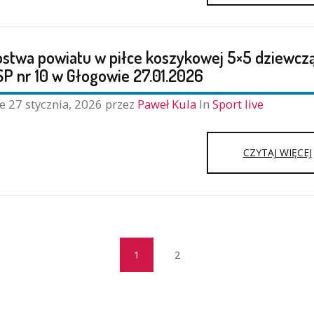
ostwa powiatu w piłce koszykowej 5×5 dziewczą
I
SP nr 10 w Głogowie 27.01.2026
ne
27 stycznia, 2026
przez
Paweł Kula
In
Sport live
CZYTAJ WIĘCEJ
1
2
(current)