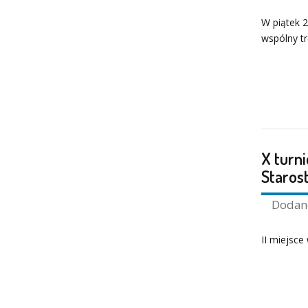
W piątek 2
wspólny t
X turni
Staros
Doda
II miejsce