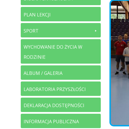
PLAN LEKCJI
SPORT
WYCHOWANIE DO ŻYCIA W
RODZINIE
ALBUM / GALERIA
LABORATORIA PRZYSZŁOŚCI
DEKLARACJA DOSTĘPNOŚCI
INFORMACJA PUBLICZNA