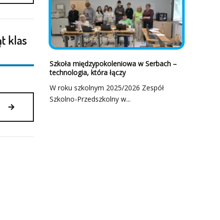
W
PIŁCE
RĘCZNEJ
t klas
DZIEWCZĄT
CHŁOPCÓW
Szkoła międzypokoleniowa w Serbach –
KLAS
technologia, która łączy
4-
6
W roku szkolnym 2025/2026 Zespół
W
Szkolno-Przedszkolny w...
BIAŁOŁĘCE
MISTRZOSTWA
2.03.2026
POWIATU
W
PIŁCE
KOSZYKOWEJ
5×5
DZIEWCZĄT
KLAS
4-
6
W
SP