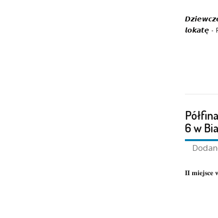
𝘿𝙯𝙞𝙚𝙬𝙘𝙯𝙚
𝙡𝙤𝙠𝙖𝙩
Półfina
6 w Bi
Doda
𝐈𝐈 𝐦𝐢𝐞𝐣𝐬𝐜𝐞 