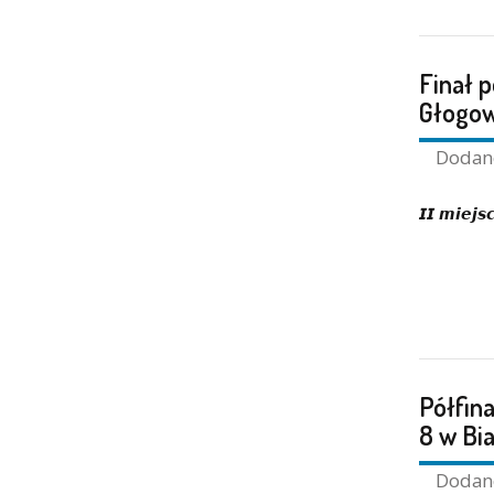
Finał p
Głogow
Doda
𝙄𝙄 𝙢𝙞𝙚𝙟𝙨
Półfina
8 w Bi
Doda