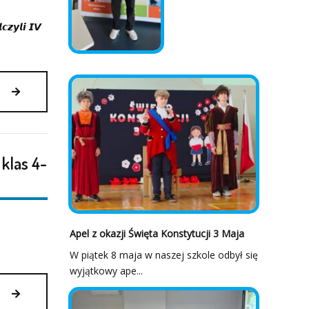
SP
NR
𝙯𝙮𝙡𝙞 𝙄𝙑
10
W
GŁOGOWIE
23.03.2026
PÓŁFINAŁ
POWIATU
W
PIŁCE
RĘCZNEJ
 klas 4-
DZIEWCZĄT
CHŁOPCÓW
KLAS
7-
8
Apel z okazji Święta Konstytucji 3 Maja
W
W piątek 8 maja w naszej szkole odbył się
BIAŁOŁĘCE
5.03.2026
wyjątkowy ape...
PÓŁFINAŁ
POWIATU