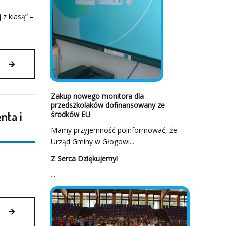
 z klasą” –
FINAŁ
AKCJI
KIBICUJ
Z
Zakup nowego monitora dla
KLASĄ
przedszkolaków dofinansowany ze
nta i
środków EU
Mamy przyjemność poinformować, że
Urząd Gminy w Głogowi...
Z Serca Dziękujemy!
...
X
TURNIEJ