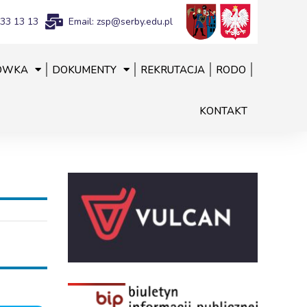
833 13 13
Email: zsp@serby.edu.pl
ÓWKA
DOKUMENTY
REKRUTACJA
RODO
KONTAKT