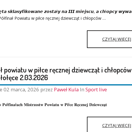
̨𝙩𝙖 𝙨𝙠𝙡𝙖𝙨𝙮𝙛𝙞𝙠𝙤𝙬𝙖𝙣𝙚 𝙯𝙤𝙨𝙩𝙖ł𝙮 𝙣𝙖 𝙄𝙄𝙄 𝙢𝙞𝙚𝙟𝙨𝙘𝙪, 𝙖 𝙘𝙝ł𝙤𝙥𝙘𝙮 𝙬𝙮𝙬𝙖𝙡
̨ - Półfinał Powiatu w piłce ręcznej dziewcząt i chłopców …
CZYTAJ WIĘCEJ
ł powiatu w piłce ręcznej dziewcząt i chłopców
I
ałołęce 2.03.2026
ne
02 marca, 2026
przez
Paweł Kula
In
Sport live
𝐰 𝐏𝐨́ł𝐟𝐢𝐧𝐚ł𝐚𝐜𝐡 𝐌𝐢𝐬𝐭𝐫𝐳𝐨𝐬𝐭𝐰 𝐏𝐨𝐰𝐢𝐚𝐭𝐮 𝐰 𝐏𝐢ł𝐜𝐞 𝐑𝐞̨𝐜𝐳𝐧𝐞𝐣 𝐃𝐳𝐢𝐞𝐰𝐜𝐳𝐚̨𝐭
CZYTAJ WIĘCEJ