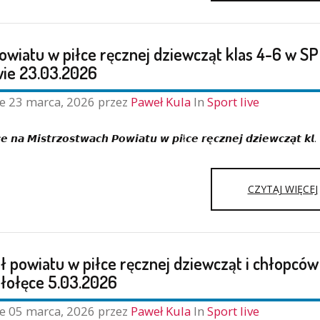
owiatu w piłce ręcznej dziewcząt klas 4-6 w SP
ie 23.03.2026
I
ne
23 marca, 2026
przez
Paweł Kula
In
Sport live
𝙘𝙚 𝙣𝙖 𝙈𝙞𝙨𝙩𝙧𝙯𝙤𝙨𝙩𝙬𝙖𝙘𝙝 𝙋𝙤𝙬𝙞𝙖𝙩𝙪 𝙬 𝙥𝙞ł𝙘𝙚 𝙧𝙚̨𝙘𝙯𝙣𝙚𝙟 𝙙𝙯𝙞𝙚𝙬𝙘𝙯𝙖̨𝙩 𝙠𝙡
CZYTAJ WIĘCEJ
ł powiatu w piłce ręcznej dziewcząt i chłopców
ałołęce 5.03.2026
ne
05 marca, 2026
przez
Paweł Kula
In
Sport live