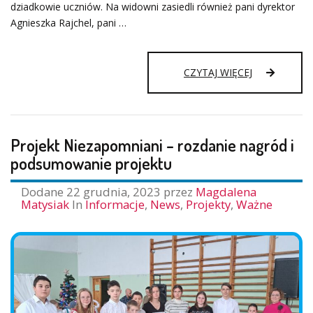
dziadkowie uczniów. Na widowni zasiedli również pani dyrektor
Agnieszka Rajchel, pani …
JASEŁKA
CZYTAJ WIĘCEJ
2023
Projekt Niezapomniani – rozdanie nagród i
podsumowanie projektu
Dodane
22 grudnia, 2023
przez
Magdalena
Matysiak
In
Informacje
,
News
,
Projekty
,
Ważne