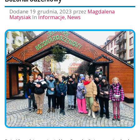
Dodane
19 grudnia, 2023
przez
Magdalena
Matysiak
In
Informacje
,
News