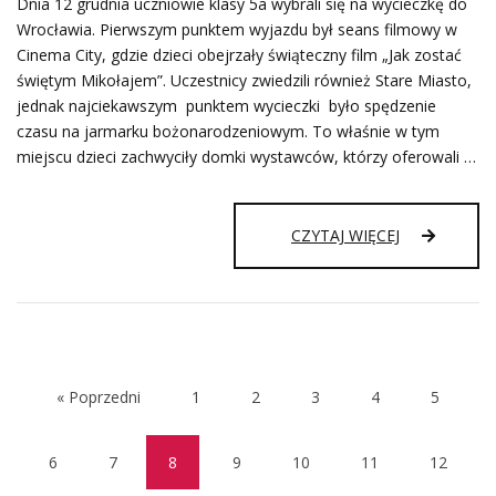
Dnia 12 grudnia uczniowie klasy 5a wybrali się na wycieczkę do
Wrocławia. Pierwszym punktem wyjazdu był seans filmowy w
Cinema City, gdzie dzieci obejrzały świąteczny film „Jak zostać
świętym Mikołajem”. Uczestnicy zwiedzili również Stare Miasto,
jednak najciekawszym punktem wycieczki było spędzenie
czasu na jarmarku bożonarodzeniowym. To właśnie w tym
miejscu dzieci zachwyciły domki wystawców, którzy oferowali …
WYCIECZKA
CZYTAJ WIĘCEJ
KLASY
5A
–
JARMARK
BOŻONAROD
« Poprzedni
1
2
3
4
5
6
7
8
9
10
11
12