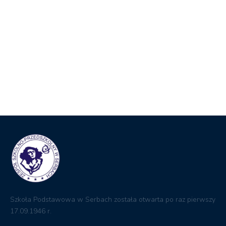
Szkoła Podstawowa w Serbach została otwarta po raz pierwszy
17.09.1946 r.
Przydatne
Ministerstwo edukacji
Kuratorium Oświaty
Biuletyn informacji Publicznej
Dziennik elektroniczny
RODO
Kontakt
ul. Ogrodowa 18 67-210 Głogów