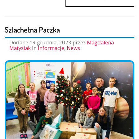
NIEZAPOMNI
1Z
10
–
Szlachetna Paczka
FINAŁ
PROJEKTU
Dodane
19 grudnia, 2023
przez
Magdalena
Matysiak
In
Informacje
,
News