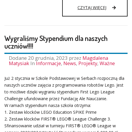
PROJEKT
CZYTAJ WIĘCEJ
NIEZAPOMNI
–
ROZDANIE
NAGRÓD
Wygraliśmy Stypendium dla naszych
I
PODSUMOW
uczniów!!!!
PROJEKTU
Dodane
20 grudnia, 2023
przez
Magdalena
Matysiak
In
Informacje
,
News
,
Projekty
,
Ważne
Już 2 stycznia w Szkole Podstawowej w Serbach rozpoczną dla
naszych uczniów zajęcia z programowania robotów Lego. Jest
to możliwe dzięki wygraniu stypendium First Lego League
Challenge ufundowane przez Fundację Ale Nauczanie.
W ramach stypendium nasza szkoła otrzyma:
1. Zestaw klocków LEGO Education SPIKE Prime
2. Zestaw klocków FIRST® LEGO® League Challenge 3.
Sfinansowanie udział w turnieju FIRST® LEGO® League w