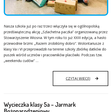
Nasza szkoła już po raz trzeci włączyła się w ogólnopolską
przedświąteczną akcję „Szlachetna paczka” organizowaną przez
Stowarzyszenie Wiosna. W tym roku to już XXIII edycja, a hasło
przewodnie brzmi: „Razem zrobiliśmy dobro”. Wolontariusze z
klasy Va i VI przeprowadzili na terenie szkoły zbiórkę datków do
puszek wśród uczniów i pracowników placówki. Podczas tzw.
„weekendu cudów” …
SZLACHETN
CZYTAJ WIĘCEJ
PACZKA
Wycieczka klasy 5a – Jarmark
Bożonarodzeniowy