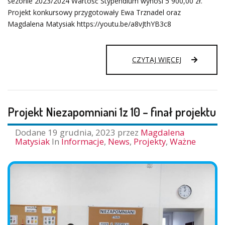
sezonie 2023/2024 Wartość Stypendium wynosi 5 900,00 zł.
Projekt konkursowy przygotowały Ewa Trznadel oraz
Magdalena Matysiak https://youtu.be/a8vJthYB3c8
WYGRALIŚM
CZYTAJ WIĘCEJ
STYPENDIU
DLA
NASZYCH
UCZNIÓW!!!!
Projekt Niezapomniani 1z 10 – finał projektu
Dodane
19 grudnia, 2023
przez
Magdalena
Matysiak
In
Informacje
,
News
,
Projekty
,
Ważne