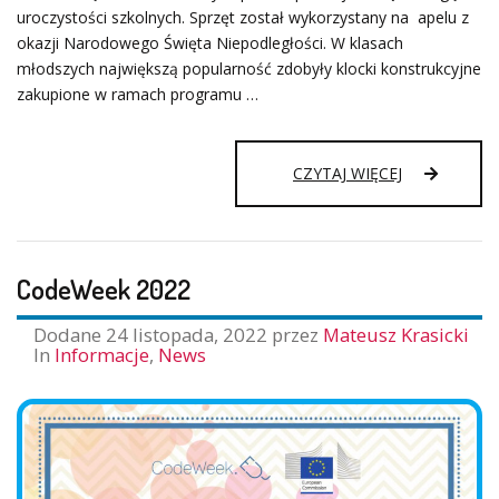
uroczystości szkolnych. Sprzęt został wykorzystany na apelu z
okazji Narodowego Święta Niepodległości. W klasach
młodszych największą popularność zdobyły klocki konstrukcyjne
zakupione w ramach programu …
#LABORATOR
CZYTAJ WIĘCEJ
CodeWeek 2022
Dodane
24 listopada, 2022
przez
Mateusz Krasicki
In
Informacje
,
News