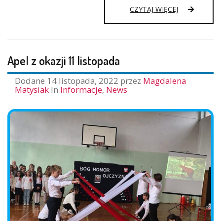
SPOTKANIE
CZYTAJ WIĘCEJ
Z
MIKOŁAJEM
Apel z okazji 11 listopada
Dodane
14 listopada, 2022
przez
Magdalena
Matysiak
In
Informacje
,
News