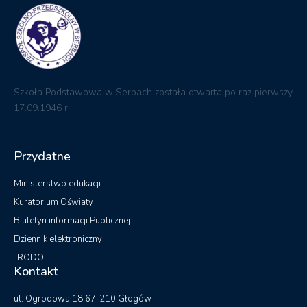
Ministerstwo edukacji
Kuratorium Oświaty
Biuletyn informacji Publicznej
Dziennik elektroniczny
RODO
Kontakt
ul. Ogrodowa 18 67-210 Głogów
zsp@serby.edu.pl
Telefon: +48 (76) 833 13 13
Fax: +48 (76) 833 13 13
Pedagog: +48 571 247 989
© All rights reserved 20222 - WCAG
Przygotowanie i wdrożenie JBS Komputery