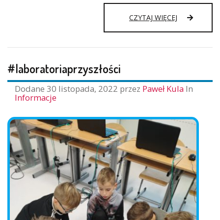
KIBICUJEMY
CZYTAJ WIĘCEJ
NASZEJ
REPREZENTACJ
#laboratoriaprzyszłości
Dodane
30 listopada, 2022
przez
Paweł Kula
In
Informacje