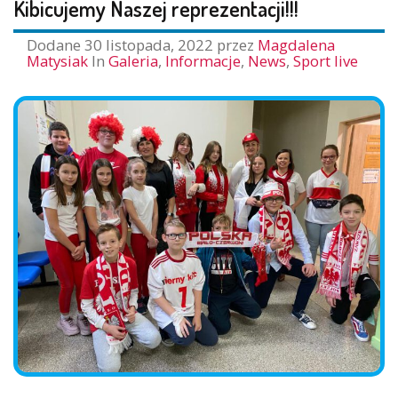
Kibicujemy Naszej reprezentacji!!!
Dodane
30 listopada, 2022
przez
Magdalena
Matysiak
In
Galeria
,
Informacje
,
News
,
Sport live