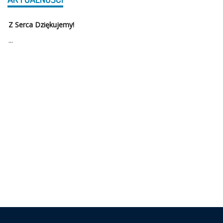
Z Serca Dziękujemy!
...
Szkoła Podstawowa w Serbach została otwarta po raz pierwszy
17.09.1946 r.
Przydatne