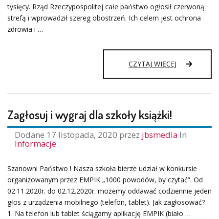
tysięcy. Rząd Rzeczypospolitej całe państwo ogłosił czerwoną
strefą i wprowadził szereg obostrzeń. Ich celem jest ochrona
zdrowia i …
LIST
CZYTAJ WIĘCEJ
DOLNOŚLĄS
KURATORA
OŚWIATY
Zagłosuj i wygraj dla szkoły książki!
Dodane
17 listopada, 2020
przez
jbsmedia
In
Informacje
Szanowni Państwo ! Nasza szkoła bierze udział w konkursie
organizowanym przez EMPIK „1000 powodów, by czytać”. Od
02.11.2020r. do 02.12.2020r. możemy oddawać codziennie jeden
głos z urządzenia mobilnego (telefon, tablet). Jak zagłosować?
1. Na telefon lub tablet ściągamy aplikację EMPIK (biało …