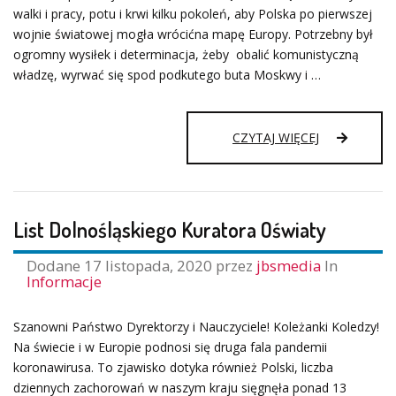
walki i pracy, potu i krwi kilku pokoleń, aby Polska po pierwszej
wojnie światowej mogła wrócićna mapę Europy. Potrzebny był
ogromny wysiłek i determinacja, żeby obalić komunistyczną
władzę, wyrwać się spod podkutego buta Moskwy i …
LIST
CZYTAJ WIĘCEJ
DOLNOŚLĄS
KURATORA
OŚWIATY
List Dolnośląskiego Kuratora Oświaty
Dodane
17 listopada, 2020
przez
jbsmedia
In
Informacje
Szanowni Państwo Dyrektorzy i Nauczyciele! Koleżanki Koledzy!
Na świecie i w Europie podnosi się druga fala pandemii
koronawirusa. To zjawisko dotyka również Polski, liczba
dziennych zachorowań w naszym kraju sięgnęła ponad 13