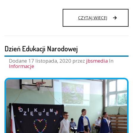
ZAGŁOSUJ
CZYTAJ WIĘCEJ
I
WYGRAJ
DLA
SZKOŁY
Dzień Edukacji Narodowej
KSIĄŻKI!
Dodane
17 listopada, 2020
przez
jbsmedia
In
Informacje