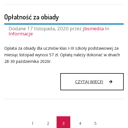
Opłatność za obiady
Dodane
17 listopada, 2020
przez
jbsmedia
In
Informacje
Opłata za obiady dla uczniów klas I-III szkoły podstawowej za
miesiąc listopad wynosi 57 zł. Opłatę należy dokonać w dnaich
28-30 października 2020r.
OPŁATNOŚĆ
CZYTAJ WIĘCEJ
ZA
OBIADY
1
2
3
4
5