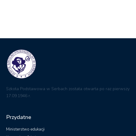
Szkoła Podstawowa w Serbach została otwarta po raz pierwszy
17.09.1946 r.
Przydatne
Ministerstwo edukacji
Kuratorium Oświaty
Biuletyn informacji Publicznej
Dziennik elektroniczny
RODO
Kontakt
ul. Ogrodowa 18 67-210 Głogów
zsp@serby.edu.pl
Telefon: +48 (76) 833 13 13
Fax: +48 (76) 833 13 13
Pedagog: +48 571 247 989