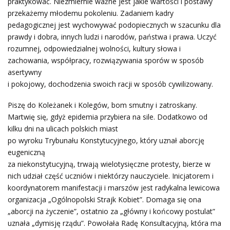
praktykować. Niezmiernie ważne jest jakie wartości i postawy
przekażemy młodemu pokoleniu. Zadaniem kadry
pedagogicznej jest wychowywać podopiecznych w szacunku dla
prawdy i dobra, innych ludzi i narodów, państwa i prawa. Uczyć
rozumnej, odpowiedzialnej wolności, kultury słowa i
zachowania, współpracy, rozwiązywania sporów w sposób
asertywny
i pokojowy, dochodzenia swoich racji w sposób cywilizowany.
Piszę do Koleżanek i Kolegów, bom smutny i zatroskany.
Martwię się, gdyż epidemia przybiera na sile. Dodatkowo od
kilku dni na ulicach polskich miast
po wyroku Trybunału Konstytucyjnego, który uznał aborcję
eugeniczną
za niekonstytucyjną, trwają wielotysięczne protesty, bierze w
nich udział część uczniów i niektórzy nauczyciele. Inicjatorem i
koordynatorem manifestacji i marszów jest radykalna lewicowa
organizacja „Ogólnopolski Strajk Kobiet”. Domaga się ona
„aborcji na życzenie”, ostatnio za „główny i końcowy postulat”
uznała „dymisję rządu”. Powołała Radę Konsultacyjną, która ma