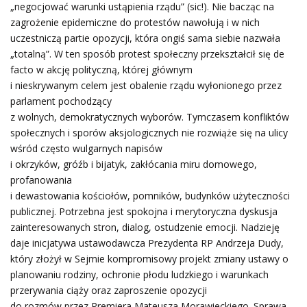
„negocjować warunki ustąpienia rządu” (sic!). Nie bacząc na
zagrożenie epidemiczne do protestów nawołują i w nich
uczestniczą partie opozycji, która ongiś sama siebie nazwała
„totalną”. W ten sposób protest społeczny przekształcił się de
facto w akcję polityczną, której głównym
i nieskrywanym celem jest obalenie rządu wyłonionego przez
parlament pochodzący
z wolnych, demokratycznych wyborów. Tymczasem konfliktów
społecznych i sporów aksjologicznych nie rozwiąże się na ulicy
wśród często wulgarnych napisów
i okrzyków, gróźb i bijatyk, zakłócania miru domowego,
profanowania
i dewastowania kościołów, pomników, budynków użyteczności
publicznej. Potrzebna jest spokojna i merytoryczna dyskusja
zainteresowanych stron, dialog, ostudzenie emocji. Nadzieję
daje inicjatywa ustawodawcza Prezydenta RP Andrzeja Dudy,
który złożył w Sejmie kompromisowy projekt zmiany ustawy o
planowaniu rodziny, ochronie płodu ludzkiego i warunkach
przerywania ciąży oraz zaproszenie opozycji
do rozmów przez Premiera Mateusza Morawieckiego. Sprawa