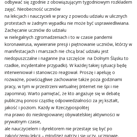
odbywać się zgodnie z obowiązującym tygodniowym rozkładem
zajęć. Nieobecność uczniów
na lekcjach i nauczycieli w pracy z powodu udziału w ulicznych
protestach w żadnym wypadku nie może być usprawiedliwiana.
Zachęcanie uczniów do udziału
w nielegalnych zgromadzeniach i to w czasie pandemii
koronawirusa, wywieranie presji i piętnowanie uczniów, którzy w
manifestacjach i marszach nie chcą brać udziału jest
niedopuszczalne i naganne (na szczęście na Dolnym Śląsku to
rzadkie, incydentalne przypadki). W każdej takiej sytuacji będę
interweniował i stanowczo reagował. Proszę i apeluję o
rozważne, powściągliwe zachowanie także poza godzinami
pracy, w tym w przestrzeni wirtualnej (internet nie śpi i nie
zapomina). Warto pamiętać, że kto angażuje się w debatę
publiczną ponosi cząstkę odpowiedzialności za jej kształt,
jakość i poziom. Każdy w Rzeczypospolitej
ma prawo do nieskrępowanej obywatelskiej aktywności w
prywatnym czasie,
ale nauczycielem i dyrektorem nie przestaje się być po
zakończeniu lekcji – młodzież patrzy i się uczy, uczniowie,