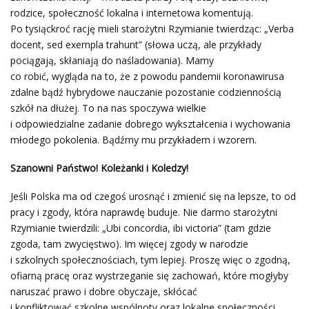
rodzice, społeczność lokalna i internetowa komentują.
Po tysiąckroć rację mieli starożytni Rzymianie twierdząc: „Verba
docent, sed exempla trahunt” (słowa uczą, ale przykłady
pociągają, skłaniają do naśladowania). Mamy
co robić, wygląda na to, że z powodu pandemii koronawirusa
zdalne bądź hybrydowe nauczanie pozostanie codziennością
szkół na dłużej. To na nas spoczywa wielkie
i odpowiedzialne zadanie dobrego wykształcenia i wychowania
młodego pokolenia. Bądźmy mu przykładem i wzorem.
Szanowni Państwo! Koleżanki i Koledzy!
Jeśli Polska ma od czegoś urosnąć i zmienić się na lepsze, to od
pracy i zgody, która naprawdę buduje. Nie darmo starożytni
Rzymianie twierdzili: „Ubi concordia, ibi victoria” (tam gdzie
zgoda, tam zwycięstwo). Im więcej zgody w narodzie
i szkolnych społecznościach, tym lepiej. Proszę więc o zgodną,
ofiarną pracę oraz wystrzeganie się zachowań, które mogłyby
naruszać prawo i dobre obyczaje, skłócać
i konfliktować szkolne wspólnoty oraz lokalne społeczności.