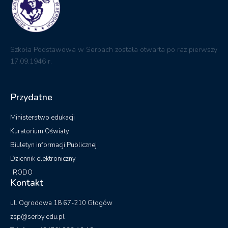
Szkoła Podstawowa w Serbach została otwarta po raz pierwszy
17.09.1946 r.
Przydatne
Ministerstwo edukacji
Kuratorium Oświaty
Biuletyn informacji Publicznej
Dziennik elektroniczny
RODO
Kontakt
ul. Ogrodowa 18 67-210 Głogów
zsp@serby.edu.pl