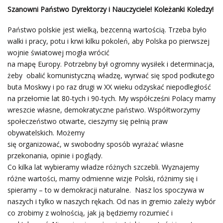
Szanowni Państwo Dyrektorzy i Nauczyciele! Koleżanki Koledzy!
Państwo polskie jest wielką, bezcenną wartością. Trzeba było
walki i pracy, potu i krwi kilku pokoleń, aby Polska po pierwszej
wojnie światowej mogła wrócić
na mapę Europy. Potrzebny był ogromny wysiłek i determinacja,
żeby obalić komunistyczną władzę, wyrwać się spod podkutego
buta Moskwy i po raz drugi w XX wieku odzyskać niepodległość
na przełomie lat 80-tych i 90-tych. My współcześni Polacy mamy
wreszcie własne, demokratyczne państwo. Współtworzymy
społeczeństwo otwarte, cieszymy się pełnią praw
obywatelskich. Możemy
się organizować, w swobodny sposób wyrażać własne
przekonania, opinie i poglądy.
Co kilka lat wybieramy władze różnych szczebli. Wyznajemy
różne wartości, mamy odmienne wizje Polski, różnimy się i
spieramy – to w demokracji naturalne. Nasz los spoczywa w
naszych i tylko w naszych rękach. Od nas in gremio zależy wybór
co zrobimy z wolnością, jak ją będziemy rozumieć i