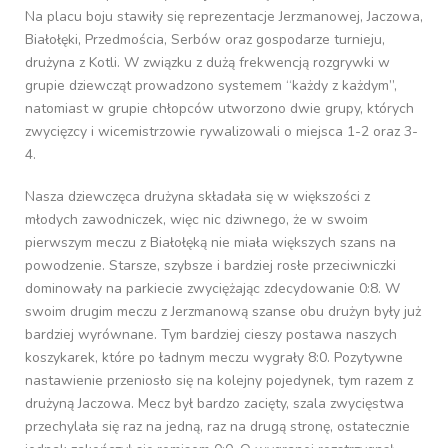
Na placu boju stawiły się reprezentacje Jerzmanowej, Jaczowa,
Białołęki, Przedmościa, Serbów oraz gospodarze turnieju,
drużyna z Kotli. W związku z dużą frekwencją rozgrywki w
grupie dziewcząt prowadzono systemem “każdy z każdym”,
natomiast w grupie chłopców utworzono dwie grupy, których
zwycięzcy i wicemistrzowie rywalizowali o miejsca 1-2 oraz 3-
4.
Nasza dziewczęca drużyna składała się w większości z
młodych zawodniczek, więc nic dziwnego, że w swoim
pierwszym meczu z Białołęką nie miała większych szans na
powodzenie. Starsze, szybsze i bardziej rosłe przeciwniczki
dominowały na parkiecie zwyciężając zdecydowanie 0:8. W
swoim drugim meczu z Jerzmanową szanse obu drużyn były już
bardziej wyrównane. Tym bardziej cieszy postawa naszych
koszykarek, które po ładnym meczu wygrały 8:0. Pozytywne
nastawienie przeniosło się na kolejny pojedynek, tym razem z
drużyną Jaczowa. Mecz był bardzo zacięty, szala zwycięstwa
przechylała się raz na jedną, raz na drugą stronę, ostatecznie