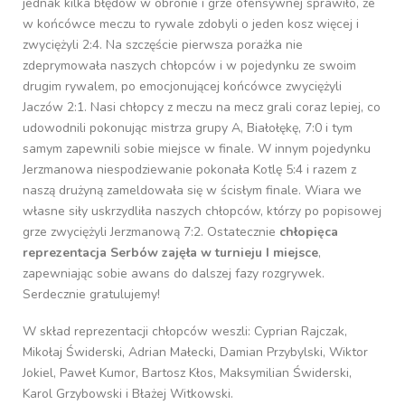
jednak kilka błędów w obronie i grze ofensywnej sprawiło, że
w końcówce meczu to rywale zdobyli o jeden kosz więcej i
zwyciężyli 2:4. Na szczęście pierwsza porażka nie
zdeprymowała naszych chłopców i w pojedynku ze swoim
drugim rywalem, po emocjonującej końcówce zwyciężyli
Jaczów 2:1. Nasi chłopcy z meczu na mecz grali coraz lepiej, co
udowodnili pokonując mistrza grupy A, Białołękę, 7:0 i tym
samym zapewnili sobie miejsce w finale. W innym pojedynku
Jerzmanowa niespodziewanie pokonała Kotlę 5:4 i razem z
naszą drużyną zameldowała się w ścisłym finale. Wiara we
własne siły uskrzydliła naszych chłopców, którzy po popisowej
grze zwyciężyli Jerzmanową 7:2. Ostatecznie
chłopięca
reprezentacja Serbów zajęła w turnieju I miejsce
,
zapewniając sobie awans do dalszej fazy rozgrywek.
Serdecznie gratulujemy!
W skład reprezentacji chłopców weszli: Cyprian Rajczak,
Mikołaj Świderski, Adrian Małecki, Damian Przybylski, Wiktor
Jokiel, Paweł Kumor, Bartosz Kłos, Maksymilian Świderski,
Karol Grzybowski i Błażej Witkowski.