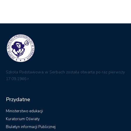
17.09.1946 r.
Przydatne
Ministerstwo edukacji
Kuratorium Oświaty
Biuletyn informacji Publicznej
Dziennik elektroniczny
RODO
Kontakt
ul. Ogrodowa 18 67-210 Głogów
zsp@serby.edu.pl
Telefon: +48 (76) 833 13 13
Fax: +48 (76) 833 13 13
Pedagog: +48 571 247 989