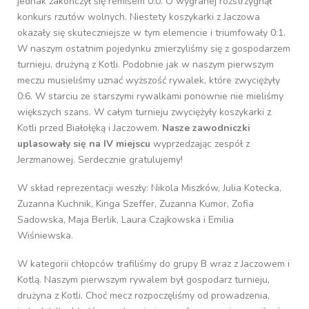
jednak zakończył się remisem 0:0. O wygranej rozstrzygnął
konkurs rzutów wolnych. Niestety koszykarki z Jaczowa
okazały się skuteczniejsze w tym elemencie i triumfowały 0:1.
W naszym ostatnim pojedynku zmierzyliśmy się z gospodarzem
turnieju, drużyną z Kotli. Podobnie jak w naszym pierwszym
meczu musieliśmy uznać wyższość rywalek, które zwyciężyły
0:6. W starciu ze starszymi rywalkami ponownie nie mieliśmy
większych szans. W całym turnieju zwyciężyły koszykarki z
Kotli przed Białołęką i Jaczowem.
Nasze zawodniczki
uplasowały się na IV miejscu
wyprzedzając zespół z
Jerzmanowej. Serdecznie gratulujemy!
W skład reprezentacji weszły: Nikola Miszków, Julia Kotecka,
Zuzanna Kuchnik, Kinga Szeffer, Zuzanna Kumor, Zofia
Sadowska, Maja Berlik, Laura Czajkowska i Emilia
Wiśniewska.
W kategorii chłopców trafiliśmy do grupy B wraz z Jaczowem i
Kotlą. Naszym pierwszym rywalem był gospodarz turnieju,
drużyna z Kotli. Choć mecz rozpoczęliśmy od prowadzenia,