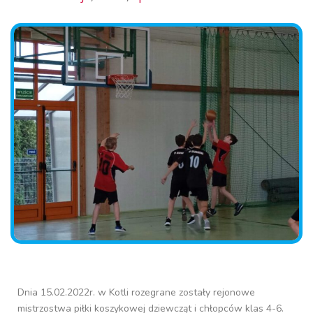
Dnia 15.02.2022r. w Kotli rozegrane zostały rejonowe
mistrzostwa piłki koszykowej dziewcząt i chłopców klas 4-6.