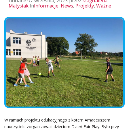
Dodane
07 września, 2023
przez
Magdalena
Matysiak
In
Informacje
,
News
,
Projekty
,
Ważne
W ramach projektu edukacyjnego z kotem Amadeuszem
nauczyciele zorganizowali dzieciom Dzień Fair Play. Było przy