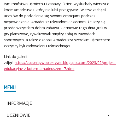
tym mnóstwo uśmiechu i zabawy. Dzieci wysłuchały wiersza o
kocie Amadeuszu, który nie lubił przegrywać. Wiersz zachęcił
uczniów do podzielenia się swoimi emocjami podczas
niepowodzenia. Amadeusz uświadomił dzieciom, że liczy się
przede wszystkim dobra zabawa. Uczniowie tego dnia grali w
gry planszowe, rywalizowali między sobą w zawodach
sportowych, a także ozdobili Amadeusza szerokim uśmiechem.
Wszyscy byli zadowoleni i uśmiechnięci.
Link do galerii
zdjęć:
https://zspserbywobiektywie.blogspot.com/2023/09/projekt-
edukacyjny-z-kotem-amadeuszem_7.html
MENU
INFORMACJE
UCZNIOWIE