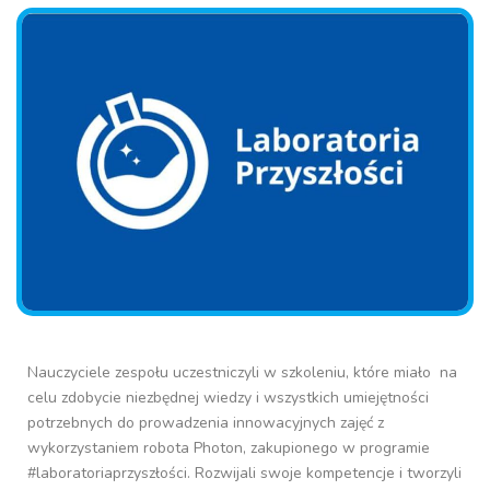
Nauczyciele zespołu uczestniczyli w szkoleniu, które miało na
celu zdobycie niezbędnej wiedzy i wszystkich umiejętności
potrzebnych do prowadzenia innowacyjnych zajęć z
wykorzystaniem robota Photon, zakupionego w programie
#laboratoriaprzyszłości. Rozwijali swoje kompetencje i tworzyli