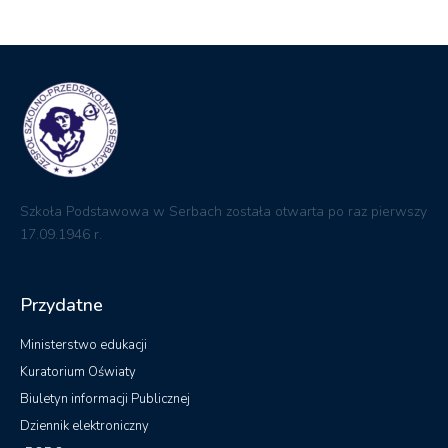
Przydatne
Ministerstwo edukacji
Kuratorium Oświaty
Biuletyn informacji Publicznej
Dziennik elektroniczny
RODO
Kontakt
ul. Ogrodowa 18 67-210 Głogów
zsp@serby.edu.pl
Telefon: +48 (76) 833 13 13
Fax: +48 (76) 833 13 13
Pedagog: +48 571 247 989
© All rights reserved 20222 - WCAG