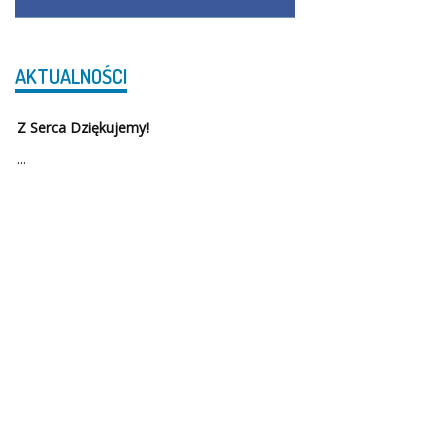
AKTUALNOŚCI
Z Serca Dziękujemy!
...
Szkoła Podstawowa w Serbach została otwarta po raz pierwszy
17.09.1946 r.