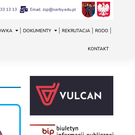
833 13 13
Email: zsp@serby.edu.pl
ÓWKA
DOKUMENTY
REKRUTACJA
RODO
KONTAKT