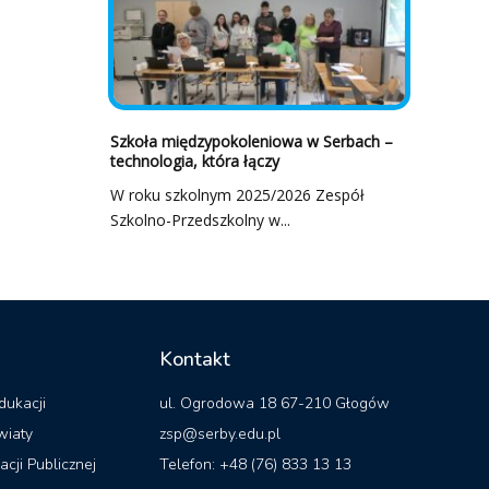
Szkoła międzypokoleniowa w Serbach –
technologia, która łączy
W roku szkolnym 2025/2026 Zespół
Szkolno-Przedszkolny w...
Kontakt
dukacji
ul. Ogrodowa 18 67-210 Głogów
wiaty
zsp@serby.edu.pl
acji Publicznej
Telefon: +48 (76) 833 13 13