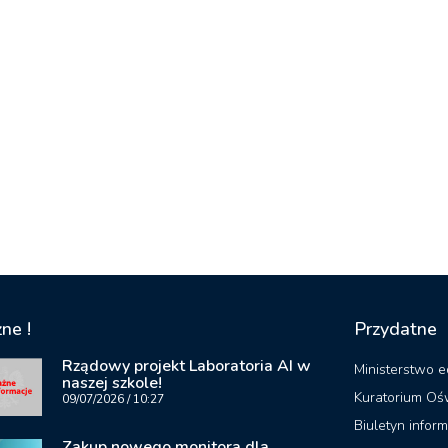
ne !
Przydatne
Rządowy projekt Laboratoria AI w
Ministerstwo e
naszej szkole!
Kuratorium Oś
09/07/2026
10:27
Biuletyn inform
Zakup nowego monitora dla