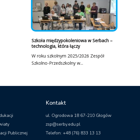
Szkoła międzypokoleniowa w Serbach –
technologia, która łączy
W roku szkolnym 2025/2026 Zespół
Szkolno-Przedszkolny w...
Kontakt
dukacji
ul. Ogrodowa 18 67-210 Głogów
wiaty
zsp@serby.edu.pl
acji Publicznej
Telefon: +48 (76) 833 13 13