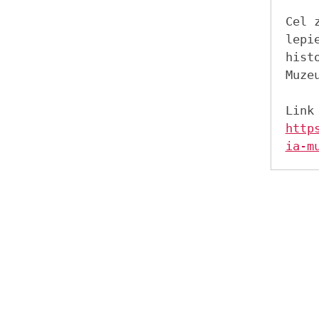
Cel 
lepie
hist
Muzeu
http
ia-m