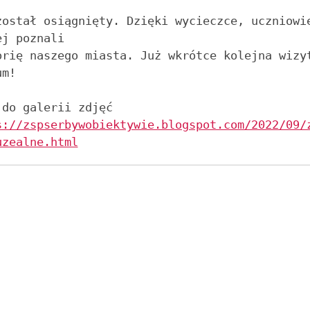
został osiągnięty. Dzięki wycieczce, uczniowie
j poznali 

orię naszego miasta. Już wkrótce kolejna wizyt
m!

Link do galerii zdjęć 
s://zspserbywobiektywie.blogspot.com/2022/09/
uzealne.html