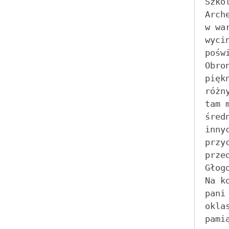
Szko
Arch
w war
wyci
poświ
Obro
pięk
różn
tam m
śred
innyc
przy
prze
Głogo
Na k
pani 
okla
pamią