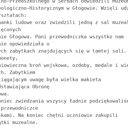
lno-Przedszkolnego w Serbach odwiedzili Muzeum
eologiczno-Historycznym w Głogowie. Wzięli udz
sztatach: 

nanki ludowe oraz zwiedzili jedną z sal muzeal
ęconych 

nie Głogowa. Pani przewodniczka wszystko nam 
nie opowiedziała o 

ych zabytkach znajdujących się w tamtej sali. 
onety, 

niowieczna broń wojskowa, ozdoby, medale i wie
h. Zabytkiem 

ciągającym uwagę była wielka makieta 
dstawiająca Obronę

wa. 

oniec zwiedzania wszyscy ładnie podziękowaliśm
przewodniczce 

skami. Na koniec chętni uczniowie zakupili 
tki muzealne.
