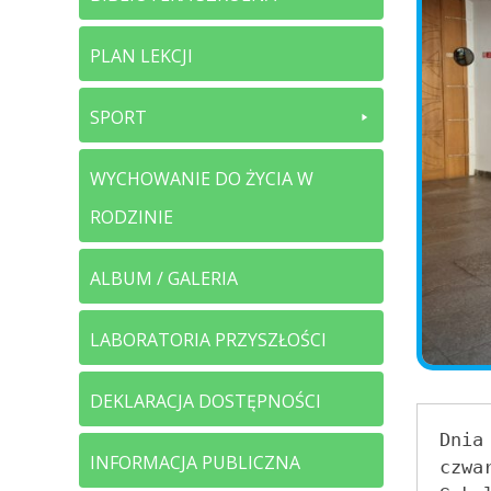
PLAN LEKCJI
SPORT
WYCHOWANIE DO ŻYCIA W
RODZINIE
ALBUM / GALERIA
LABORATORIA PRZYSZŁOŚCI
DEKLARACJA DOSTĘPNOŚCI
Dnia
INFORMACJA PUBLICZNA
czwar