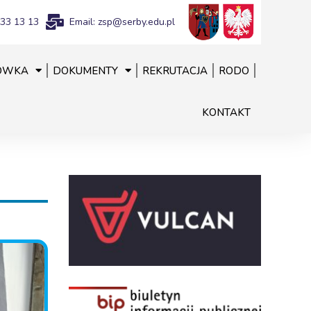
833 13 13
Email: zsp@serby.edu.pl
ÓWKA
DOKUMENTY
REKRUTACJA
RODO
KONTAKT