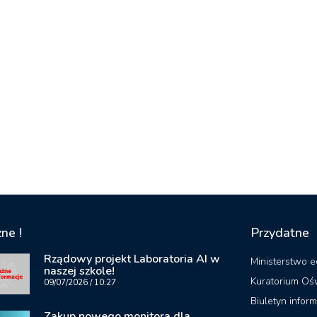
ne !
Przydatne
Rządowy projekt Laboratoria AI w
Ministerstwo e
naszej szkole!
Kuratorium Oś
09/07/2026
10:27
Biuletyn inform
Zakup nowego monitora dla