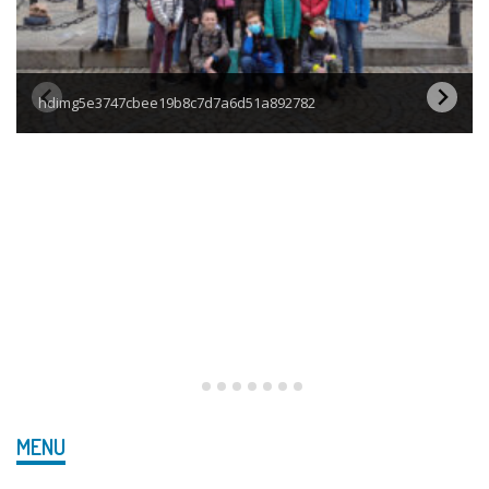
hdimg5e3747cbee19b8c7d7a6d51a892782
MENU