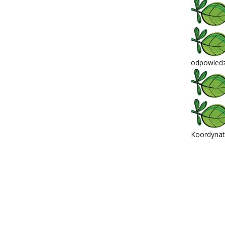
odpowiedzi
Koordynato