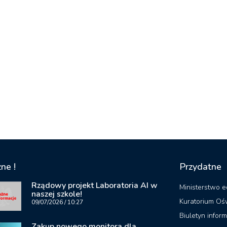
ne !
Przydatne
Rządowy projekt Laboratoria AI w
Ministerstwo e
naszej szkole!
Kuratorium Oś
09/07/2026
10:27
Biuletyn inform
Zakup nowego monitora dla