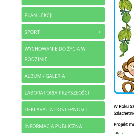
PLAN LEKCJI
SPORT
WYCHOWANIE DO ŻYCIA W
RODZINIE
ALBUM / GALERIA
LABORATORIA PRZYSZŁOŚCI
W Roku Sz
DEKLARACJA DOSTĘPNOŚCI
Szlachetn
Projekt ma
INFORMACJA PUBLICZNA