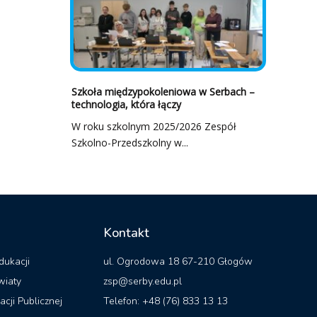
Szkoła międzypokoleniowa w Serbach –
technologia, która łączy
W roku szkolnym 2025/2026 Zespół
Szkolno-Przedszkolny w...
Kontakt
dukacji
ul. Ogrodowa 18 67-210 Głogów
wiaty
zsp@serby.edu.pl
acji Publicznej
Telefon: +48 (76) 833 13 13