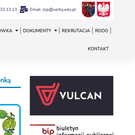
833 13 13
Email: zsp@serby.edu.pl
ÓWKA
DOKUMENTY
REKRUTACJA
RODO
KONTAKT
onką