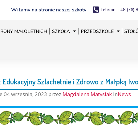
Witamy na stronie naszej szkoły
Telefon: +48 (76) 
RONY MAŁOLETNICH
SZKOŁA
PRZEDSZKOLE
STOŁ
t Edukacyjny Szlachetnie i Zdrowo z Małpką Iw
ne
04 września, 2023
przez
Magdalena Matysiak
In
News