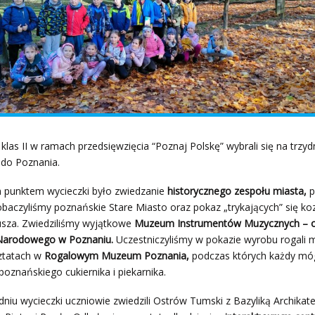
klas II w ramach przedsięwzięcia “Poznaj Polskę” wybrali się na trzy
 do Poznania.
 punktem wycieczki było zwiedzanie
historycznego zespołu miasta,
p
baczyliśmy poznańskie Stare Miasto oraz pokaz „trykających” się ko
usza. Zwiedziliśmy wyjątkowe
Muzeum Instrumentów Muzycznych – o
arodowego w Poznaniu.
Uczestniczyliśmy w pokazie wyrobu rogali m
ztatach w
Rogalowym Muzeum Poznania,
podczas których każdy móg
 poznańskiego cukiernika i piekarnika.
niu wycieczki uczniowie zwiedzili Ostrów Tumski z Bazyliką Archikate