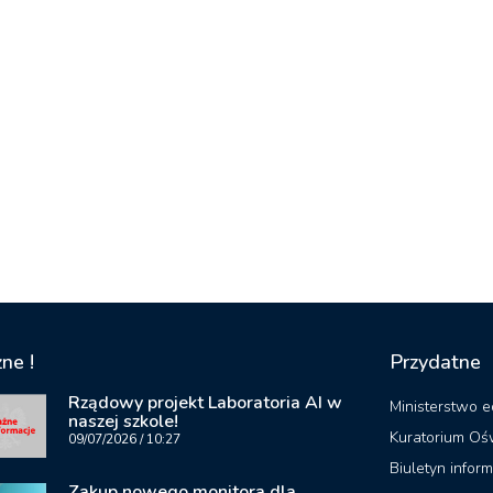
ne !
Przydatne
Rządowy projekt Laboratoria AI w
Ministerstwo e
naszej szkole!
Kuratorium Oś
09/07/2026
10:27
Biuletyn inform
Zakup nowego monitora dla