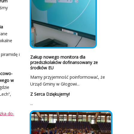
trum
iśmy
ia
rane
pikalne
piramidę i
Zakup nowego monitora dla
przedszkolaków dofinansowany ze
środków EU
acowo-
Mamy przyjemność poinformować, że
owego w
Urząd Gminy w Głogowi...
gdzie
Z Serca Dziękujemy!
Lech”,
...
zka-do-