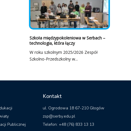
Szkoła międzypokoleniowa w Serbach –
technologia, która łączy
W roku szkolnym 2025/2026 Zespół
Szkolno-Przedszkolny w...
Kontakt
dukacji
ul. Ogrodowa 18 67-210 Głogów
wiaty
zsp@serby.edu.pl
acji Publicznej
Telefon: +48 (76) 833 13 13