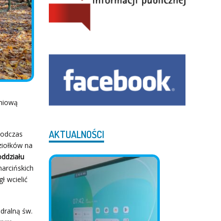
dniową
AKTUALNOŚCI
odczas
ziołków na
ddziału
arcińskich
ł wcielić
dralną św.