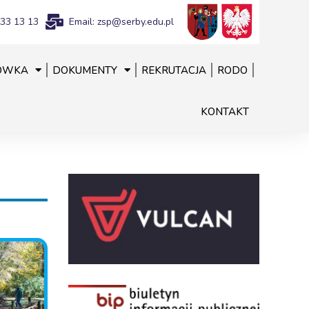
833 13 13
Email: zsp@serby.edu.pl
ÓWKA
DOKUMENTY
REKRUTACJA
RODO
KONTAKT