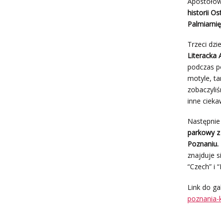
Apostołów 
historii 
Palmiarni
Trzeci dzi
Literacka 
podczas po
motyle, t
zobaczyliś
inne cieka
Następnie 
parkowy z
Poznaniu.
znajduje s
“Czech” i “
Link do gal
poznania-k