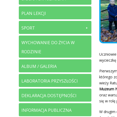
PLAN LEKCJI
SPORT
WYCHOWANIE DO ŻYCIA W
RODZINIE
Uczniowie 
wycieczkę
ALBUM / GALERIA
Pierwszym
którego zo
LABORATORIA PRZYSZŁOŚCI
wieży Rat
Muzeum N
oraz wars
DEKLARACJA DOSTĘPNOŚCI
się w rolę
INFORMACJA PUBLICZNA
W drugim d