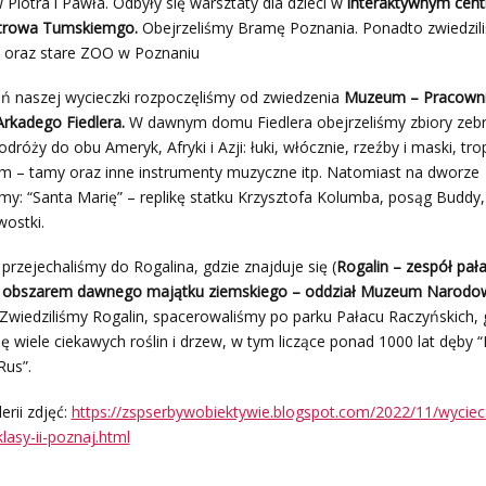
Piotra i Pawła. Odbyły się warsztaty dla dzieci w
interaktywnym cen
Ostrowa Tumskiemgo.
Obejrzeliśmy Bramę Poznania. Ponadto zwiedzil
ę
oraz stare ZOO w Poznaniu
eń naszej wycieczki rozpoczęliśmy od zwiedzenia
Muzeum – Pracown
Arkadego Fiedlera.
W dawnym domu Fiedlera obejrzeliśmy zbiory zeb
dróży do obu Ameryk, Afryki i Azji: łuki, włócznie, rzeźby i maski, tro
am – tamy oraz inne instrumenty muzyczne itp. Natomiast na dworze
my: “Santa Marię” – replikę statku Krzysztofa Kolumba, posąg Buddy, 
wostki.
przejechaliśmy do Rogalina, gdzie znajduje się (
Rogalin – zespół pał
 obszarem dawnego majątku ziemskiego – oddział Muzeum Narod
Zwiedziliśmy Rogalin, spacerowaliśmy po parku Pałacu Raczyńskich, 
ię wiele ciekawych roślin i drzew, w tym liczące ponad 1000 lat dęby “
Rus”.
erii zdjęć:
https://zspserbywobiektywie.blogspot.com/2022/11/wyciec
lasy-ii-poznaj.html