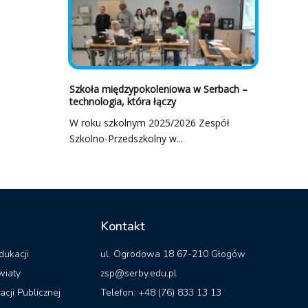
Szkoła międzypokoleniowa w Serbach –
technologia, która łączy
W roku szkolnym 2025/2026 Zespół
Szkolno-Przedszkolny w...
Kontakt
dukacji
ul. Ogrodowa 18 67-210 Głogów
wiaty
zsp@serby.edu.pl
acji Publicznej
Telefon: +48 (76) 833 13 13