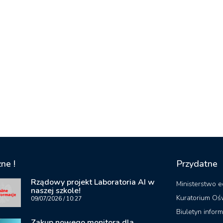
ne !
Przydatne
Rządowy projekt Laboratoria AI w
Ministerstwo e
naszej szkole!
Kuratorium Oś
09/07/2026
10:27
Biuletyn inform
Zakup nowego monitora dla