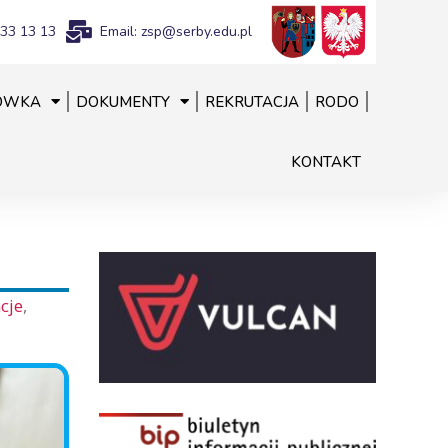
833 13 13
Email: zsp@serby.edu.pl
ÓWKA
DOKUMENTY
REKRUTACJA
RODO
KONTAKT
cje
,