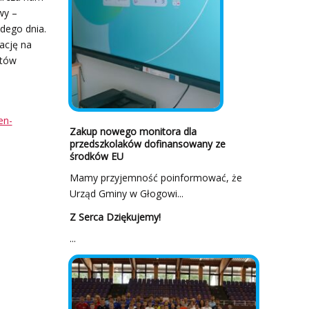
wy –
dego dnia.
ację na
ntów
en-
Zakup nowego monitora dla
przedszkolaków dofinansowany ze
środków EU
Mamy przyjemność poinformować, że
Urząd Gminy w Głogowi...
Z Serca Dziękujemy!
...