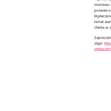
mnóstwo en
pozwala n
Wydarzenie
temat wart
chleba w 
Zapraszamy
zdjęć:
htt
chleba.htm