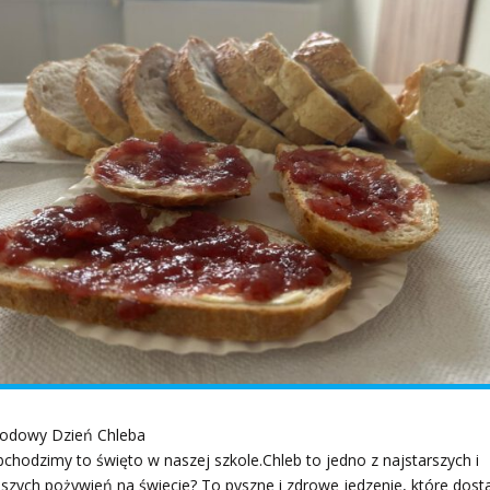
odowy Dzień Chleba
chodzimy to święto w naszej szkole.Chleb to jedno z najstarszych i
szych pożywień na świecie? To pyszne i zdrowe jedzenie, które dos