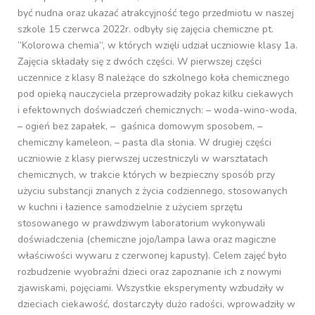
być nudna oraz ukazać atrakcyjność tego przedmiotu w naszej
szkole 15 czerwca 2022r. odbyły się zajęcia chemiczne pt.
”Kolorowa chemia”, w których wzięli udział uczniowie klasy 1a.
Zajęcia składały się z dwóch części. W pierwszej części
uczennice z klasy 8 należące do szkolnego koła chemicznego
pod opieką nauczyciela przeprowadziły pokaz kilku ciekawych
i efektownych doświadczeń chemicznych: – woda-wino-woda,
– ogień bez zapałek, – gaśnica domowym sposobem, –
chemiczny kameleon, – pasta dla słonia. W drugiej części
uczniowie z klasy pierwszej uczestniczyli w warsztatach
chemicznych, w trakcie których w bezpieczny sposób przy
użyciu substancji znanych z życia codziennego, stosowanych
w kuchni i łazience samodzielnie z użyciem sprzętu
stosowanego w prawdziwym laboratorium wykonywali
doświadczenia (chemiczne jojo/lampa lawa oraz magiczne
właściwości wywaru z czerwonej kapusty). Celem zajęć było
rozbudzenie wyobraźni dzieci oraz zapoznanie ich z nowymi
zjawiskami, pojęciami. Wszystkie eksperymenty wzbudziły w
dzieciach ciekawość, dostarczyły dużo radości, wprowadziły w