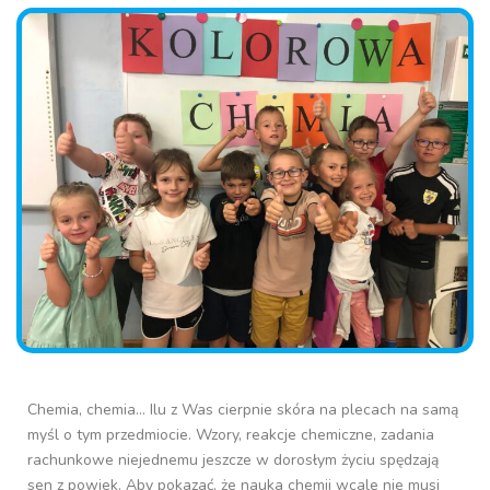
Chemia, chemia… Ilu z Was cierpnie skóra na plecach na samą
myśl o tym przedmiocie. Wzory, reakcje chemiczne, zadania
rachunkowe niejednemu jeszcze w dorosłym życiu spędzają
sen z powiek. Aby pokazać, że nauka chemii wcale nie musi