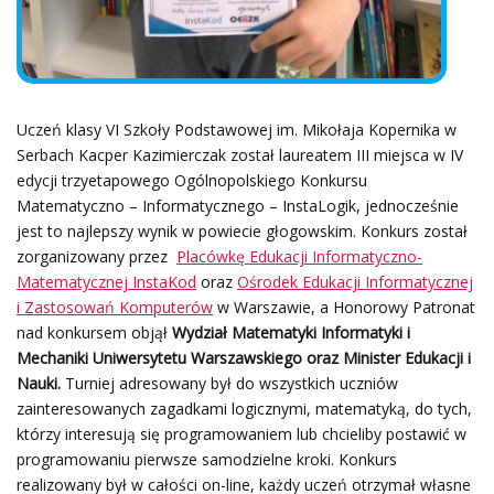
Uczeń klasy VI Szkoły Podstawowej im. Mikołaja Kopernika w
Serbach Kacper Kazimierczak został laureatem III miejsca w IV
edycji trzyetapowego Ogólnopolskiego Konkursu
Matematyczno – Informatycznego – InstaLogik, jednocześnie
jest to najlepszy wynik w powiecie głogowskim. Konkurs został
zorganizowany przez
Placówkę Edukacji Informatyczno-
Matematycznej InstaKod
oraz
Ośrodek Edukacji Informatycznej
i Zastosowań Komputerów
w Warszawie, a Honorowy Patronat
nad konkursem objął
Wydział Matematyki Informatyki i
Mechaniki Uniwersytetu Warszawskiego
oraz
Minister Edukacji i
Nauki.
Turniej adresowany był do wszystkich uczniów
zainteresowanych zagadkami logicznymi, matematyką, do tych,
którzy interesują się programowaniem lub chcieliby postawić w
programowaniu pierwsze samodzielne kroki. Konkurs
realizowany był w całości on-line, każdy uczeń otrzymał własne