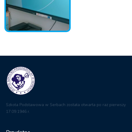
Szkoła Podstawowa w Serbach została otwarta po raz pierwszy
17.09.1946 r.