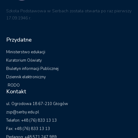
Szkoła Podstawowa w Serbach została otwarta po raz pierwszy
17.09.1946 r.
Przydatne
Ministerstwo edukacji
Kuratorium Oświaty
Biuletyn informacji Publicznej
Dziennik elektroniczny
RODO
Kontakt
ul. Ogrodowa 18 67-210 Głogów
zsp@serby.edu.pl
Telefon: +48 (76) 833 13 13
Fax: +48 (76) 833 13 13
Pedagog: +48 571 247 989