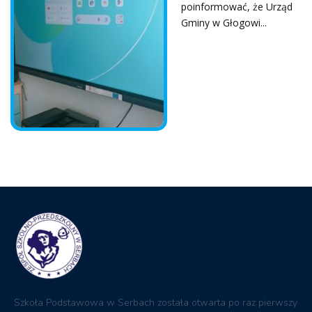
poinformować, że Urząd
Gminy w Głogowi...
Szkoła Podstawowa w Serbach została otwarta po raz pierwszy