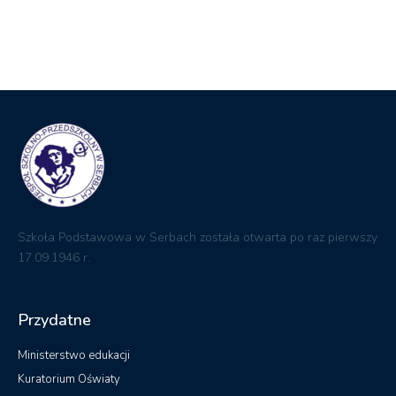
Szkoła Podstawowa w Serbach została otwarta po raz pierwszy
17.09.1946 r.
Przydatne
Ministerstwo edukacji
Kuratorium Oświaty
Biuletyn informacji Publicznej
Dziennik elektroniczny
RODO
Kontakt
ul. Ogrodowa 18 67-210 Głogów
zsp@serby.edu.pl
Telefon: +48 (76) 833 13 13
Fax: +48 (76) 833 13 13
Pedagog: +48 571 247 989