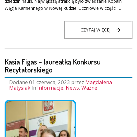
dziedzin nauki. Największą atrakcją było zwiedzanie Kopalni
Węgla Kamiennego w Nowej Rudzie. Uczniowie w części …
WYCIECZKA
CZYTAJ WIĘCEJ
KLAS
IV
–
VIII
Kasia Figas – laureatką Konkursu
Recytatorskiego
Dodane
01 czerwca, 2023
przez
Magdalena
Matysiak
In
Informacje
,
News
,
Ważne