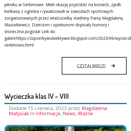
pikniku w Serbinowie. Mieli okazję pojeździć na koniach, zjedli
kiełbasę z ogniska i rywalizowali w zawodach sportowych
zorganizowanych przez właścicielkę stadniny Panią Magdalenę
Mazurkiewicz. Dzieciom i opiekunom dopisały humory i
słoneczna pogoda! Link do
galerii:https://zspserbywobiektywie.blogspot.com/2023/06/wyciecz
serbinowo.html
WYCIECZKA
CZYTAJ WIĘCEJ
DO
SERBINOWA
Wycieczka klas IV – VIII
Dodane
15 czerwca, 2023
przez
Magdalena
Matysiak
In
Informacje
,
News
,
Ważne