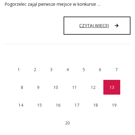
Pogorzelec zajął pierwsze miejsce w konkursie …
TURNIEJ
CZYTAJ WIĘCEJ
RYCERSKI
–
ŚREDNIOWI
POTYCZKI
1
2
3
4
5
6
7
8
9
10
11
12
13
(current)
14
15
16
17
18
19
20