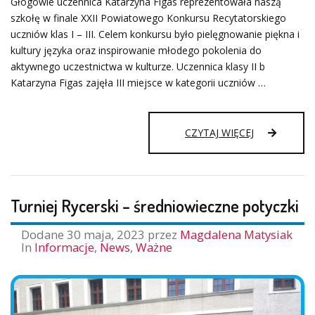
Głogowie uczennica Katarzyna Figas reprezentowała naszą
szkołę w finale XXII Powiatowego Konkursu Recytatorskiego
uczniów klas I – III. Celem konkursu było pielęgnowanie piękna i
kultury języka oraz inspirowanie młodego pokolenia do
aktywnego uczestnictwa w kulturze. Uczennica klasy II b
Katarzyna Figas zajęła III miejsce w kategorii uczniów …
KASIA
CZYTAJ WIĘCEJ
FIGAS
–
LAUREATKĄ
KONKURSU
Turniej Rycerski – średniowieczne potyczki
RECYTATORS
Dodane
30 maja, 2023
przez
Magdalena Matysiak
In
Informacje
,
News
,
Ważne