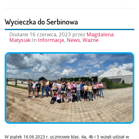
2023
Wycieczka do Serbinowa
Dodane
16 czerwca, 2023
przez
Magdalena
Matysiak
In
Informacje
,
News
,
Ważne
W piątek 16.06.2023 r. uczniowie klas: 4a, 4b i 5 wzięli udział w