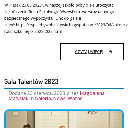
W Piątek 23.06.2023r. w naszej szkole odbyło się uroczyste
zakończenie Roku Szkolnego. Wszystkim życzymy udanego i
bezpiecznego wypoczynku. Link do galerii
zdjęć: https://zspserbywobiektywie.blogspot.com/2023/06/zakoncz
roku-szkolnego-20222023.html
UROCZYSTE
CZYTAJ WIĘCEJ
ZAKOŃCZEN
ROKU
SZKOLNEGO
Gala Talentów 2023
Dodane
23 czerwca, 2023
przez
Magdalena
Matysiak
In
Galeria
,
News
,
Ważne