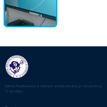
Szkoła Podstawowa w Serbach została otwarta po raz pierwszy
17.09.1946 r.