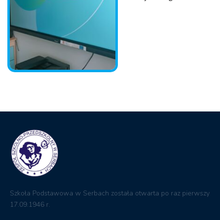
Szkoła Podstawowa w Serbach została otwarta po raz pierwszy
17.09.1946 r.