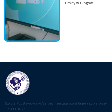
Szkoła Podstawowa w Serbach została otwarta po raz pierwszy
17.09.1946 r.