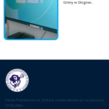
Gminy w Głogowi...
Szkoła Podstawowa w Serbach została otwarta po raz pierwszy
17.09.1946 r.