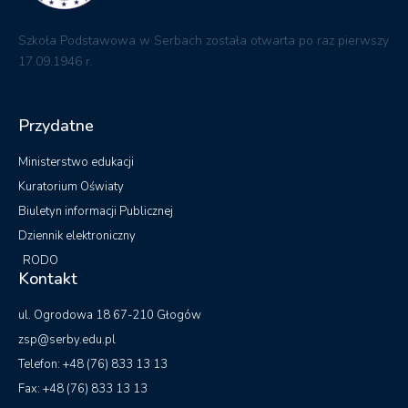
Szkoła Podstawowa w Serbach została otwarta po raz pierwszy
17.09.1946 r.
Przydatne
Ministerstwo edukacji
Kuratorium Oświaty
Biuletyn informacji Publicznej
Dziennik elektroniczny
RODO
Kontakt
ul. Ogrodowa 18 67-210 Głogów
zsp@serby.edu.pl
Telefon: +48 (76) 833 13 13
Fax: +48 (76) 833 13 13