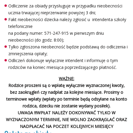
Odliczenie za obiady przysługuje w przypadku nieobecności
ucznia trwającej nieprzerwanie powyżej 3 dni;
Fakt nieobecności dziecka należy zgłosić u intendenta szkoły
telefonicznie
na podany numer: 571-247-915 w pierwszym dniu
nieobecności (do godz. 8:00);
Tylko zgłoszona nieobecność będzie podstawą do odliczenia i
zmniejszenia opłaty;
Odliczeń dokonuje wyłącznie intendent i informuje o tym
rodziców na koniec miesiąca poprzedzającego płatność.
WAŻNE:
Rodzice proszeni są o wpłatę wyłącznie wyznaczonej kwoty,
bez zaokrągleń czy nadpłat za kolejne miesiące. Prosimy o
terminowe wpłaty (wpłaty po terminie będą odsyłane na konto
rodzica, dziecku nie zostanie wydany posiłek).
UWAGA !!!
WPŁAT NALEŻY DOKONYWAĆ TYLKO W
WYZNACZONYM TERMINIE, NIE WOLNO ZAOKRĄGLAĆ ORAZ
NADPŁACAĆ NA POCZET KOLEJNYCH MIESIĘCY