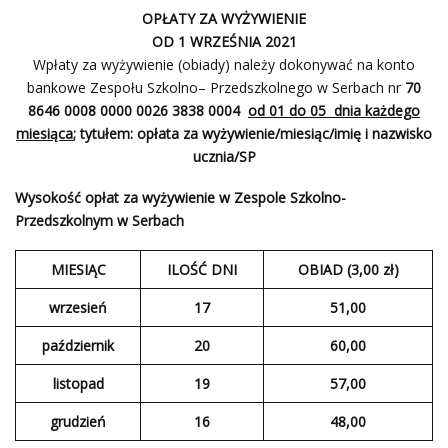
OPŁATY ZA WYŻYWIENIE
OD 1 WRZEŚNIA 2021
Wpłaty za wyżywienie (obiady) należy dokonywać na konto
bankowe Zespołu Szkolno– Przedszkolnego w Serbach nr
70
8646 0008 0000 0026 3838 0004
od 01 do 05 dnia każdego
miesiąca
; tytułem: opłata za wyżywienie/miesiąc/imię i nazwisko
ucznia/SP
Wysokość opłat za wyżywienie w Zespole Szkolno-
Przedszkolnym w Serbach
MIESIĄC
ILOŚĆ DNI
OBIAD (3,00 zł)
wrzesień
17
51,00
październik
20
60,00
listopad
19
57,00
grudzień
16
48,00