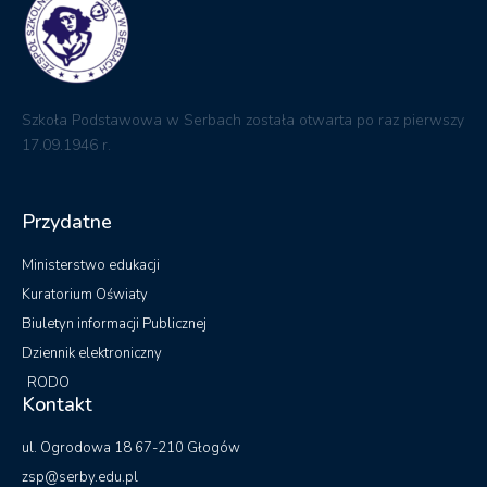
Szkoła Podstawowa w Serbach została otwarta po raz pierwszy
17.09.1946 r.
Przydatne
Ministerstwo edukacji
Kuratorium Oświaty
Biuletyn informacji Publicznej
Dziennik elektroniczny
RODO
Kontakt
ul. Ogrodowa 18 67-210 Głogów
zsp@serby.edu.pl