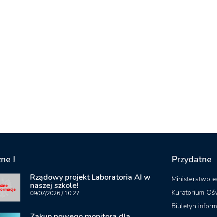
ne !
Przydatne
Rządowy projekt Laboratoria AI w
Ministerstwo e
naszej szkole!
Kuratorium Oś
09/07/2026
10:27
Biuletyn inform
Zakup nowego monitora dla