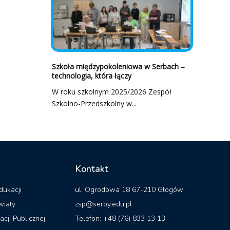
Szkoła międzypokoleniowa w Serbach –
technologia, która łączy
W roku szkolnym 2025/2026 Zespół
Szkolno-Przedszkolny w...
Kontakt
dukacji
ul. Ogrodowa 18 67-210 Głogów
wiaty
zsp@serby.edu.pl
acji Publicznej
Telefon: +48 (76) 833 13 13