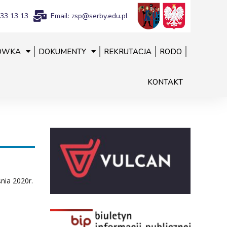
833 13 13
Email: zsp@serby.edu.pl
ÓWKA
DOKUMENTY
REKRUTACJA
RODO
KONTAKT
nia 2020r.