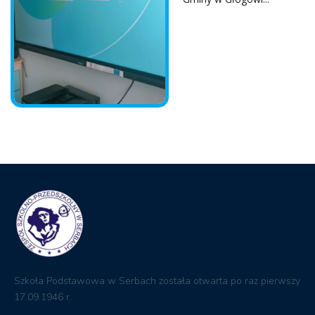
Szkoła Podstawowa w Serbach została otwarta po raz pierwszy
17.09.1946 r.