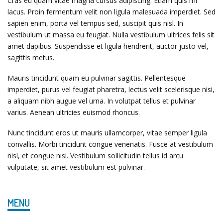
Cras eu quam vitae magna cursus adipiscing. Etiam quis mi
lacus. Proin fermentum velit non ligula malesuada imperdiet. Sed
sapien enim, porta vel tempus sed, suscipit quis nisl. In
vestibulum ut massa eu feugiat. Nulla vestibulum ultrices felis sit
amet dapibus. Suspendisse et ligula hendrerit, auctor justo vel,
sagittis metus.
Mauris tincidunt quam eu pulvinar sagittis. Pellentesque
imperdiet, purus vel feugiat pharetra, lectus velit scelerisque nisi,
a aliquam nibh augue vel urna. In volutpat tellus et pulvinar
varius. Aenean ultricies euismod rhoncus.
Nunc tincidunt eros ut mauris ullamcorper, vitae semper ligula
convallis. Morbi tincidunt congue venenatis. Fusce at vestibulum
nisl, et congue nisi. Vestibulum sollicitudin tellus id arcu
vulputate, sit amet vestibulum est pulvinar.
MENU