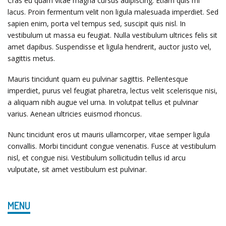
Cras eu quam vitae magna cursus adipiscing. Etiam quis mi
lacus. Proin fermentum velit non ligula malesuada imperdiet. Sed
sapien enim, porta vel tempus sed, suscipit quis nisl. In
vestibulum ut massa eu feugiat. Nulla vestibulum ultrices felis sit
amet dapibus. Suspendisse et ligula hendrerit, auctor justo vel,
sagittis metus.
Mauris tincidunt quam eu pulvinar sagittis. Pellentesque
imperdiet, purus vel feugiat pharetra, lectus velit scelerisque nisi,
a aliquam nibh augue vel urna. In volutpat tellus et pulvinar
varius. Aenean ultricies euismod rhoncus.
Nunc tincidunt eros ut mauris ullamcorper, vitae semper ligula
convallis. Morbi tincidunt congue venenatis. Fusce at vestibulum
nisl, et congue nisi. Vestibulum sollicitudin tellus id arcu
vulputate, sit amet vestibulum est pulvinar.
MENU