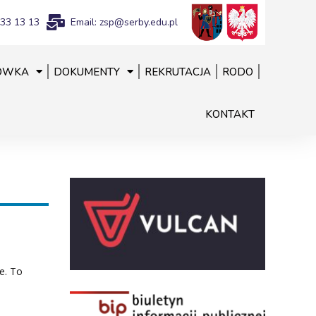
833 13 13
Email: zsp@serby.edu.pl
ÓWKA
DOKUMENTY
REKRUTACJA
RODO
KONTAKT
e. To