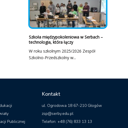
Szkoła międzypokoleniowa w Serbach –
technologia, która łączy
W roku szkolnym 2025/2026 Zespół
Szkolno-Przedszkolny w...
Kontakt
dukacji
ul. Ogrodowa 18 67-210 Głogów
wiaty
zsp@serby.edu.pl
acji Publicznej
Telefon: +48 (76) 833 13 13