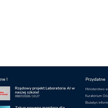
ne !
Przydatne
Rządowy projekt Laboratoria AI w
Ministerstwo e
naszej szkole!
Kuratorium Oś
09/07/2026
10:27
Biuletyn inform
Zakup nowego monitora dla