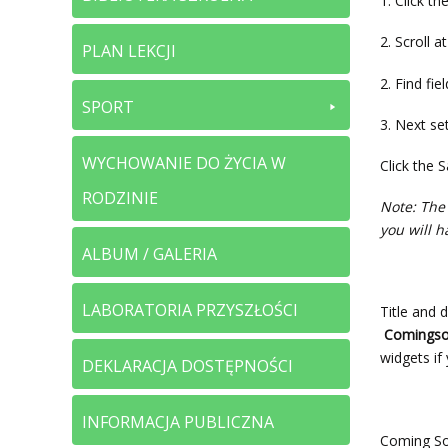
1. Click th
2. Scroll a
PLAN LEKCJI
2. Find fie
SPORT
3. Next set
WYCHOWANIE DO ŻYCIA W
Click the 
RODZINIE
Note: The 
you will h
ALBUM / GALERIA
LABORATORIA PRZYSZŁOŚCI
Title and 
Comings
widgets if 
DEKLARACJA DOSTĘPNOŚCI
INFORMACJA PUBLICZNA
Coming Soo