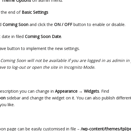
e
Theme Options
on admin menu.
t the end of
Basic Settings
ld
Coming Soon
and click the
ON / OFF
button to enable or disable.
 date in filed
Coming Soon Date
.
Save button to implement the new settings.
Coming Soon will not be available if you are logged in as admin in 
ave to log-out or open the site in Incognito Mode.
description you can change in
Appearance → Widgets
. Find
oon
sidebar and change the widget on it. You can also publish differen
you like.
n page can be easily customised in file –
/wp-content/themes/tpl/p